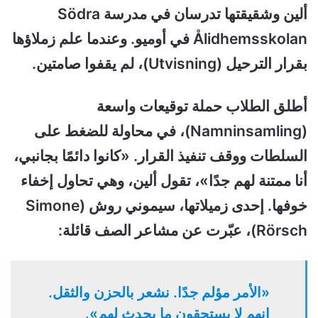
ألين وشقيقتها تدرسان في مدرسة Södra
Ålidhemsskolan في أوميو. وعندما علم زملاؤها
بقرار الترحيل (Utvisning)، لم يقفوا صامتين.
أطلق الطلاب حملة توقيعات واسعة
(Namninsamling)، في محاولة للضغط على
السلطات ووقف تنفيذ القرار. «كانوا دائمًا بجانبي،
أنا ممتنة لهم جدًا»، تقول ألين، وهي تحاول إخفاء
خوفها. إحدى زميلاتها، سيموني روش (Simone
Rörsch)، عبّرت عن مشاعر الصف قائلة:
«الأمر مؤلم جدًا. نشعر بالحزن والثقل.
إنهم لا يستحقون ما يحدث لهم».