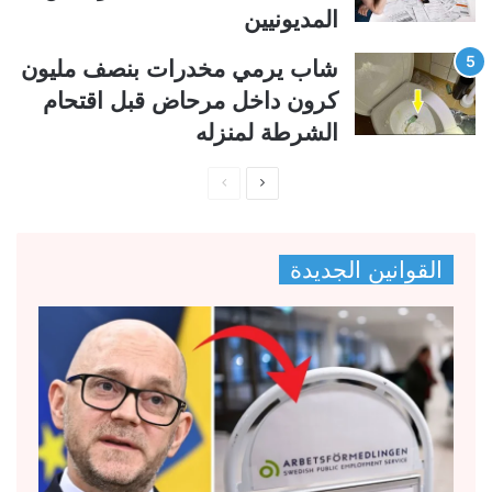
المديونيين
شاب يرمي مخدرات بنصف مليون
كرون داخل مرحاض قبل اقتحام
الشرطة لمنزله
ا
ا
ل
ل
ص
ص
القوانين الجديدة
ف
ف
ح
ح
ة
ة
ا
ا
ل
ل
ت
س
ا
ا
ل
ب