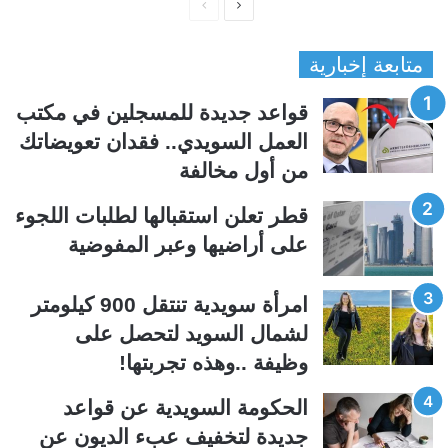
ا
ا
ل
ل
متابعة إخبارية
ص
ص
ف
ف
قواعد جديدة للمسجلين في مكتب
ح
ح
العمل السويدي.. فقدان تعويضاتك
ة
ة
من أول مخالفة
ا
ا
ل
ل
قطر تعلن استقبالها لطلبات اللجوء
ت
س
على أراضيها وعبر المفوضية
ا
ا
ل
ب
امرأة سويدية تنتقل 900 كيلومتر
ي
ق
لشمال السويد لتحصل على
ة
ة
وظيفة ..وهذه تجربتها!
الحكومة السويدية عن قواعد
جديدة لتخفيف عبء الديون عن