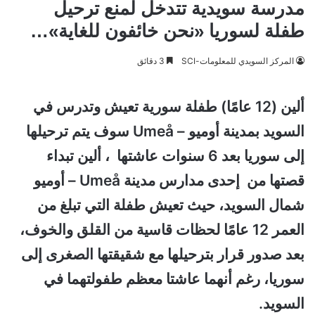
مدرسة سويدية تتدخل لمنع ترحيل
طفلة لسوريا «نحن خائفون للغاية»…
المركز السويدي للمعلومات-SCI
3 دقائق
ألين (12 عامًا) طفلة سورية تعيش وتدرس في
السويد بمدينة أوميو – Umeå سوف يتم ترحيلها
إلى سوريا بعد 6 سنوات عاشتها ، ألين تبداء
قصتها من إحدى مدارس مدينة Umeå – أوميو
شمال السويد، حيث تعيش طفلة التي تبلغ من
العمر 12 عامًا لحظات قاسية من القلق والخوف،
بعد صدور قرار بترحيلها مع شقيقتها الصغرى إلى
سوريا، رغم أنهما عاشتا معظم طفولتهما في
السويد.