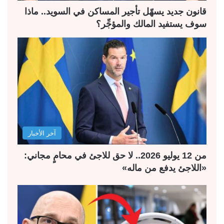
ة
ة
قانون جديد يسهّل تأجير المساكن في السويد.. ماذا
سوف يستفيد المالك والمؤجِّر؟
آخر الأخبار
من 12 يوليو 2026.. لا حق للاجئ في محامٍ مجاني:
«اللاجئ يدفع من ماله»