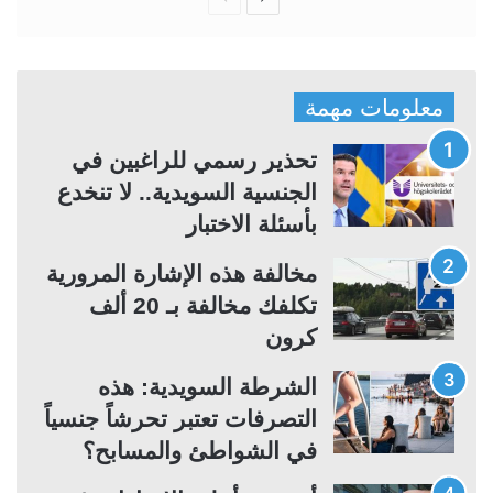
ل
ل
ص
ص
ف
ف
معلومات مهمة
ح
ح
ة
ة
تحذير رسمي للراغبين في
ا
ا
الجنسية السويدية.. لا تنخدع
ل
ل
بأسئلة الاختبار
ت
س
مخالفة هذه الإشارة المرورية
ا
ا
تكلفك مخالفة بـ 20 ألف
ل
ب
كرون
ي
ق
ة
ة
الشرطة السويدية: هذه
التصرفات تعتبر تحرشاً جنسياً
في الشواطئ والمسابح؟