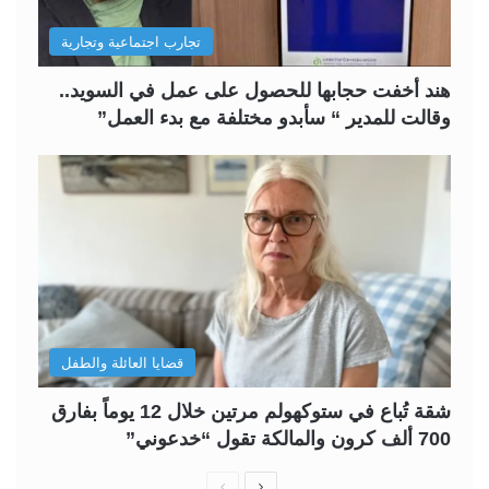
تجارب اجتماعية وتجارية
هند أخفت حجابها للحصول على عمل في السويد..
وقالت للمدير “ سأبدو مختلفة مع بدء العمل”
قضايا العائلة والطفل
شقة تُباع في ستوكهولم مرتين خلال 12 يوماً بفارق
700 ألف كرون والمالكة تقول “خدعوني”
ا
ا