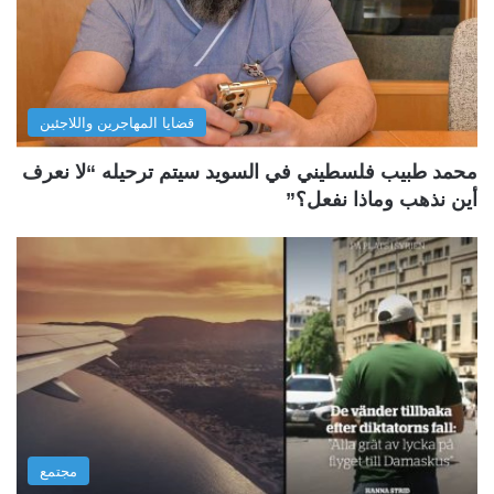
قضايا المهاجرين واللاجئين
محمد طبيب فلسطيني في السويد سيتم ترحيله “لا نعرف
أين نذهب وماذا نفعل؟”
مجتمع