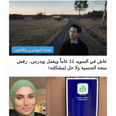
قضايا المهاجرين واللاجئين
عاش في السويد 11 عاماً ويعمل ويدرس.. رفض
منحه الجنسية ولا حل لمشكلته!