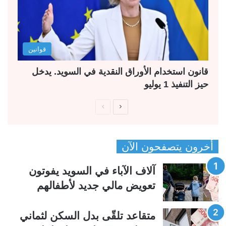
قوانين
قانون استخدام الأوراق النقدية في السويد. يدخل
حيز التنفيذ 1 يوليو
ا
ا
ل
ل
ص
ص
أخرون يتصفحون الآن
ف
ف
ح
ح
آلاف الآباء في السويد يفوتون
ة
ة
تعويض مالي جديد لأطفالهم
ا
ا
ل
ل
متقاعد تلقّى بدل السكن لثماني
ت
س