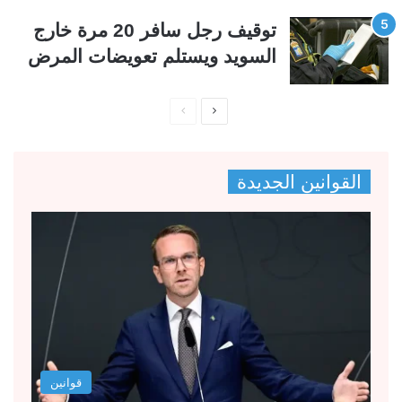
توقيف رجل سافر 20 مرة خارج
السويد ويستلم تعويضات المرض
ا
ا
ل
ل
ص
ص
القوانين الجديدة
ف
ف
ح
ح
ة
ة
ا
ا
ل
ل
ت
س
ا
ا
ل
ب
قوانين
ي
ق