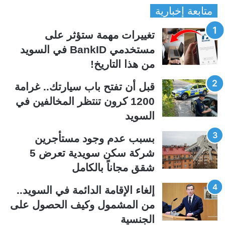
متابعة إخبارية
ص
ص
ف
ف
تغييرات مهمة ستؤثر على
ح
ح
مستخدمي BankID في السويد
ة
ة
من هذا التاريخ!
ا
ا
ل
ل
قبل أن تفتح باب سيارتك.. غرامة
ت
س
1200 كرون تنتظر المخالفين في
ا
ا
السويد
ل
ب
ي
ق
بسبب عدم وجود مستأجرين
ة
ة
شركة سكن سويدية تعرض 5
شقق مجاناً بالكامل
إلغاء الإقامة الدائمة في السويد..
من المشمول وكيف الحصول على
الجنسية