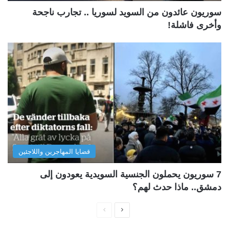
سوريون عائدون من السويد لسوريا .. تجارب ناجحة
وأخرى فاشلة!
قضايا المهاجرين واللاجئين
7 سوريون يحملون الجنسية السويدية يعودون إلى
دمشق.. ماذا حدث لهم؟
ا
ا
ل
ل