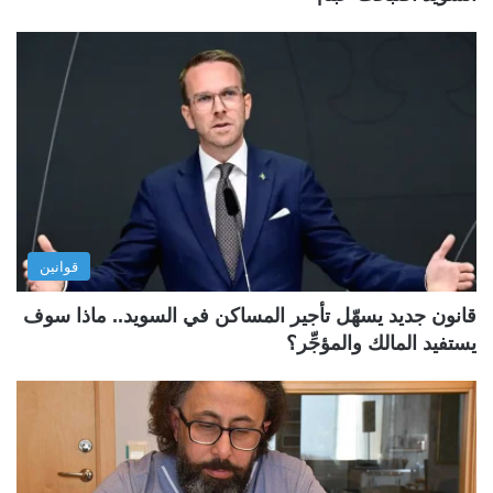
قوانين
قانون جديد يسهّل تأجير المساكن في السويد.. ماذا سوف
يستفيد المالك والمؤجِّر؟