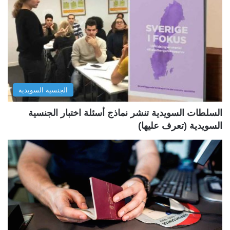
ة
ة
ا
ا
ل
ل
ت
س
ا
ا
ل
ب
الجنسية السويدية
ي
ق
ة
ة
السلطات السويدية تنشر نماذج أسئلة اختبار الجنسية
السويدية (تعرف عليها)