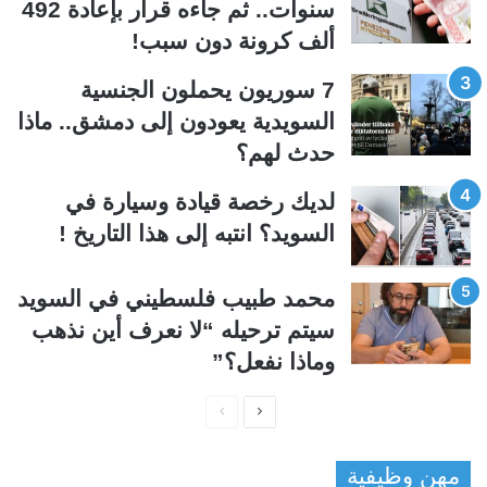
سنوات.. ثم جاءه قرار بإعادة 492
ا
ا
ألف كرونة دون سبب!
ل
ب
ي
ق
7 سوريون يحملون الجنسية
ة
ة
السويدية يعودون إلى دمشق.. ماذا
حدث لهم؟
لديك رخصة قيادة وسيارة في
السويد؟ انتبه إلى هذا التاريخ !
محمد طبيب فلسطيني في السويد
سيتم ترحيله “لا نعرف أين نذهب
وماذا نفعل؟”
ا
ا
ل
ل
مهن وظيفية
ص
ص