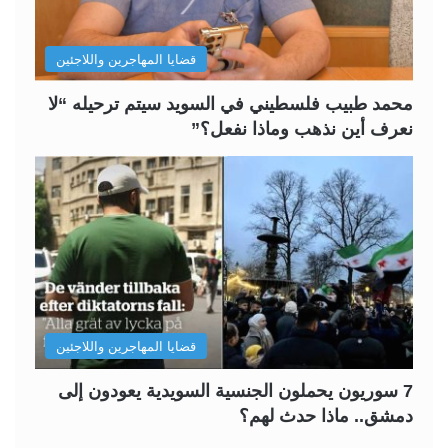
ا
ا
ل
ب
قضايا المهاجرين واللاجئين
ي
ق
ة
ة
محمد طبيب فلسطيني في السويد سيتم ترحيله “لا
نعرف أين نذهب وماذا نفعل؟”
قضايا المهاجرين واللاجئين
7 سوريون يحملون الجنسية السويدية يعودون إلى
دمشق.. ماذا حدث لهم؟