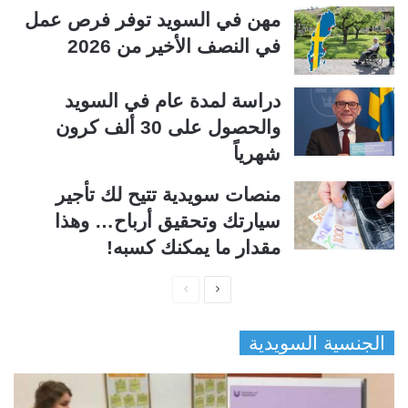
مهن في السويد توفر فرص عمل
في النصف الأخير من 2026
دراسة لمدة عام في السويد
والحصول على 30 ألف كرون
شهرياً
منصات سويدية تتيح لك تأجير
سيارتك وتحقيق أرباح… وهذا
مقدار ما يمكنك كسبه!
ا
ا
ل
ل
الجنسية السويدية
ص
ص
ف
ف
ح
ح