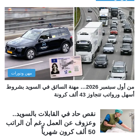
ف
ف
ح
ح
ة
ة
ا
ا
ل
ل
ت
س
ا
ا
ل
ب
مهن ودورات
ي
ق
ة
ة
من أول سبتمبر 2026… مهنة السائق في السويد بشروط
أسهل ورواتب تتجاوز 43 ألف كرونة
نقص حاد في القابلات بالسويد..
وعزوف عن العمل رغم أن الراتب
50 ألف كرون شهرياً