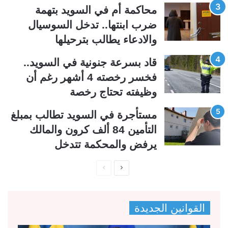
ي
ق
محاكمة أم في السويد بتهمة
ة
ة
ضرب ابنتها.. تدخل السوسيال
والادعاء يطالب بترحيلها
قاد بسرعة جنونية في السويد..
فخسر رخصته 4 أشهر رغم أن
وظيفته تحتاج رخصة
مستأجرة في السويد تطالب بمبلغ
التأمين 84 ألف كرون والمالك
يرفض والمحكمة تتدخل
ا
ا
ل
ل
ص
ص
القوانين الجديدة
ف
ف
ح
ح