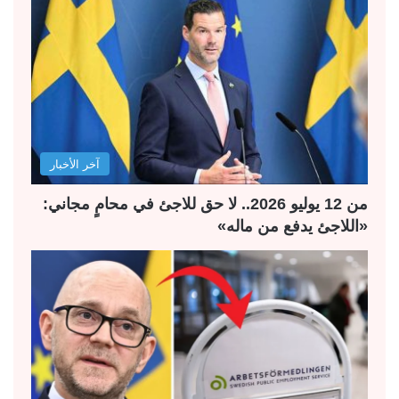
ة
ة
ا
ا
ل
ل
ت
س
ا
ا
ل
ب
آخر الأخبار
ي
ق
ة
ة
من 12 يوليو 2026.. لا حق للاجئ في محامٍ مجاني:
«اللاجئ يدفع من ماله»