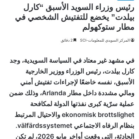
رئيس وزراء السويد الأسبق “كارل
بيلدت” يخضع للتفتيش الشخصي في
مطار ستوكهولم
المركز السويدي للمعلومات-SCI
2 دقائق
في مشهد غير معتاد في السياسة السويدية، وجد
كارل بيلدت، رئيس الوزراء ووزير الخارجية
الأسبق، نفسه خاضعًا لإجراءات تفتيش أمني
ومالي مشددة داخل مطار Arlanda، وذلك ضمن
عملية سرّية كبرى نفذتها الدولة لمكافحة
ekonomisk brottslighet والاحتيال المرتبط
بنظام الرفاه الاجتماعي välfärdssystemet.
الحادثة، التي وقعت أواخر مايو 2026، لم تكن