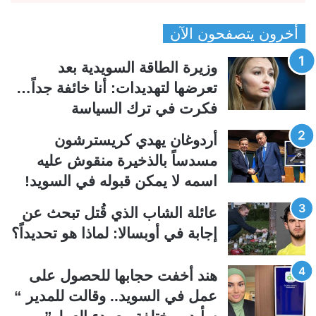
ص
ص
أخرون يتصفحون الآن
ف
ف
ح
ح
وزيرة الطاقة السويدية بعد
ة
ة
تعرضها لتهديدات: أنا خائفة جداً…
ا
ا
فكرت في ترك السياسة
ل
ل
ت
س
أردوغان يهدي كريسترشون
ا
ا
مسدساً بالذخيرة منقوش عليه
ل
ب
اسمه لا يمكن قبوله في السويد!
ي
ق
عائلة الشاب الذي قُتل تبحث عن
ة
ة
إجابة في أوبسالا: لماذا هو تحديداً؟
هند أخفت حجابها للحصول على
عمل في السويد.. وقالت للمدير “