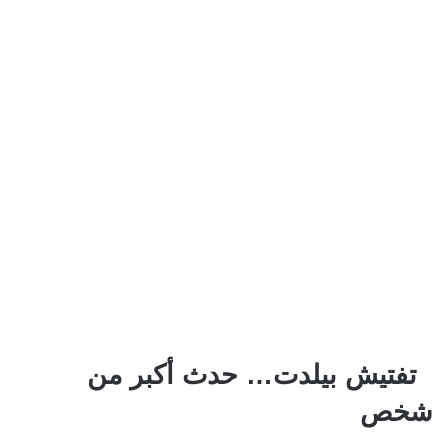
تفتيش بيلدت… حدث أكبر من
شخص