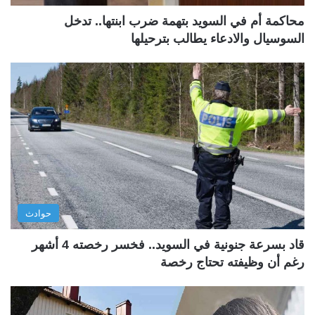
محاكمة أم في السويد بتهمة ضرب ابنتها.. تدخل
السوسيال والادعاء يطالب بترحيلها
حوادث
قاد بسرعة جنونية في السويد.. فخسر رخصته 4 أشهر
رغم أن وظيفته تحتاج رخصة