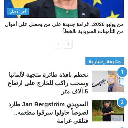
آخر الأخبار
من يوليو 2026.. غرامة جديدة على من يحصل على أموال
من التأمينات السويدية بالخطأ
ا
ا
ل
ل
متابعة إخبارية
ص
ص
ف
ف
تحطم نافذة طائرة متجهة لألمانيا
ح
ح
وسحب راكب للخارج على ارتفاع
ة
ة
5 آلاف متر
ا
ا
ل
ل
السويدي Jan Bergström طارد
ت
س
لصوصاً حاولوا سرقوا مطعمه..
ا
ا
فتلقى غرامة
ل
ب