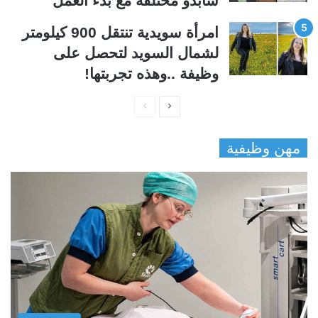
سأبدو مختلفة مع بدء العمل”
امرأة سويدية تنتقل 900 كيلومتر
لشمال السويد لتحصل على
وظيفة ..وهذه تجربتها!
ا
ا
ل
ل
مهن وظيفية
ص
ص
ف
ف
ح
ح
ة
ة
ا
ا
ل
ل
ت
س
ا
ا
ل
ب