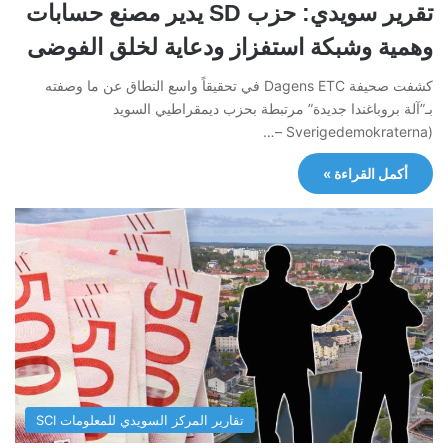
تقرير سويدي: حزب SD يدير مصنع حسابات
وهمية وشبكة استفزاز ودعاية لخلق الفوضى
كشفت صحيفة Dagens ETC في تحقيقاً واسع النطاق عن ما وصفته
بـ”آلة بروباغندا جديدة” مرتبطة بحزب ديمقراطيي السويد
(Sverigedemokraterna –…
أكمل القراءة »
تقارير المركز السويدي للمعلومات SCI