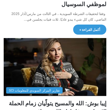
لموظفي السوسيال
وفقا لتحقيقات الشرطة السويدية ، في الثالث من مارس/آذار 2025
الماضي، كان كل شيء يبدو عاديًا. ثلاث فتيات يجلسن في…
أكمل القراءة »
تقارير المركز السويدي للمعلومات SCI
إيبا بوش: الله والمسيح يتولّيان زمام الحملة