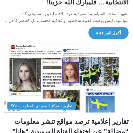
الانتخابية… فليبارك الله حزبنا!
تشهد الساحة السياسية السويدية عودة لافتة للدين المسيحي كأداة
سياسية، ليس بوصفه قضية شخصية أو ثقافية فحسب، بل كعنصر فاعل…
أكمل القراءة »
تقارير المركز السويدي للمعلومات SCI
تقارير إعلامية ترصد مواقع تنشر معلومات
“مضللة” عن اختفاء الفتاة السويدية “هانا”