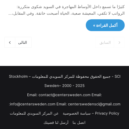
كثيرًا ما تسمع داخل الأوساط المهاجرة في السويد شكوى متكررة:
الرواتب لا تكفي، المعيشة صعبة، الحياة أصبحت خانقة. وفي المقابل،…
أكمل القراءة »
السابق
التالى
SCI - جميع الحقوق محفوظة للمركز السويدي للمعلومات Stockholm –
Sweden– 2000 - 2025
‏‎Email: contact@centersweden.com Email:
info@centersweden.com Email: centerswedensci@gmail.com:
Privacy Policy – سياسة الخصوصية
عن المركز السويدي للمعلومات
اتصل بنا
أرسل لنا قضيتك