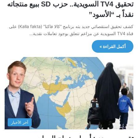
تحقيق TV4 السويدية.. حزب SD ببيع منتجاته
نقداً بـ “الأسود”
كشف تحقيق استقصائي جديد بثه برنامج “كالا فاكتا” (Kalla fakta) على
قناة TV4 السويدية عن مزاعم تتعلق بوجود تعاملات نقدية…
أكمل القراءة »
آخر الأخبار