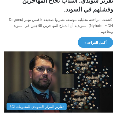
تقرير سويدي: أسباب نجاح المهاجرين
وفشلهم في السويد.
كشفت مراجعة تحليلية موسعة نشرتها صحيفة داغنس نيهتر (Dagens
Nyheter – DN) السويدية أن اندماج المهاجرين اللاجئين في السويد
ونجاحهم …
أكمل القراءة »
تقارير المركز السويدي للمعلومات SCI