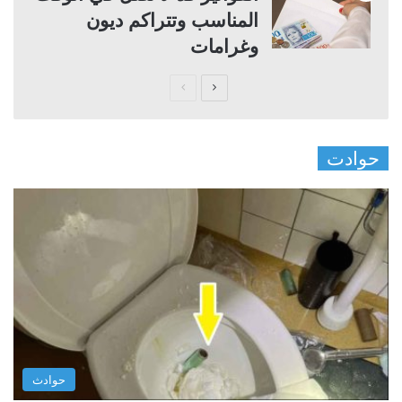
المناسب وتتراكم ديون
وغرامات
ا
ا
ل
ل
ص
ص
حوادت
ف
ف
ح
ح
ة
ة
ا
ا
ل
ل
ت
س
ا
ا
ل
ب
ي
ق
حوادث
ة
ة