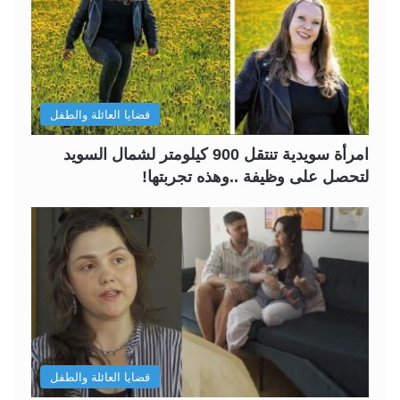
قضايا العائلة والطفل
امرأة سويدية تنتقل 900 كيلومتر لشمال السويد
لتحصل على وظيفة ..وهذه تجربتها!
قضايا العائلة والطفل