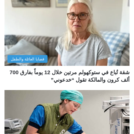
قضايا العائلة والطفل
شقة تُباع في ستوكهولم مرتين خلال 12 يوماً بفارق 700
ألف كرون والمالكة تقول “خدعوني”