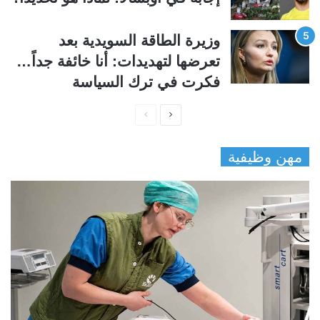
وزيرة الطاقة السويدية بعد
تعرضها لتهديدات: أنا خائفة جداً…
فكرت في ترك السياسة
ا
ا
ل
ل
مهن وظيفية
ص
ص
ف
ف
ح
ح
ة
ة
ا
ا
ل
ل
ت
س
ا
ا
ل
ب