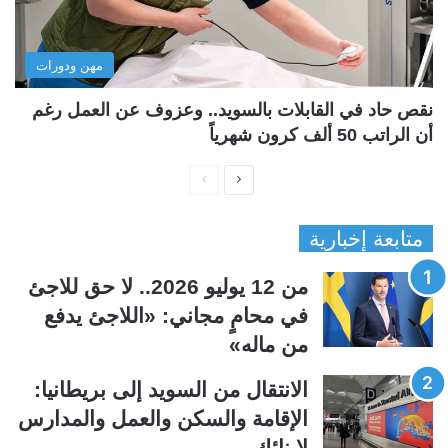
مهن ودورات
نقص حاد في القابلات بالسويد.. وعزوف عن العمل رغم
أن الراتب 50 ألف كرون شهرياً
ا
ا
ل
ل
متابعة إخبارية
ص
ص
ف
ف
من 12 يوليو 2026.. لا حق للاجئ
ح
ح
في محامٍ مجاني: «اللاجئ يدفع
ة
ة
من ماله»
ا
ا
ل
ل
الانتقال من السويد إلى بريطانيا:
ت
س
الإقامة والسكن والعمل والمدارس
ا
ا
لابنائك