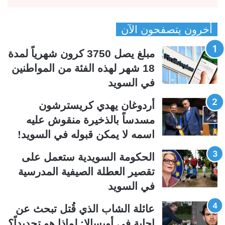
ل
ل
ص
ص
أخرون يتصفحون الآن
ف
ف
ح
ح
مبلغ يصل 3750 كرون شهرياً لمدة
ة
ة
18 شهر لهذه الفئة من المواطنين
ا
ا
في السويد
ل
ل
ت
س
أردوغان يهدي كريسترشون
ا
ا
مسدساً بالذخيرة منقوش عليه
ل
ب
اسمه لا يمكن قبوله في السويد!
ي
ق
الحكومة السويدية ستعمل على
ة
ة
تقصير العطلة الصيفية المدرسیة
في السويد
عائلة الشاب الذي قُتل تبحث عن
إجابة في أوبسالا: لماذا هو تحديداً؟