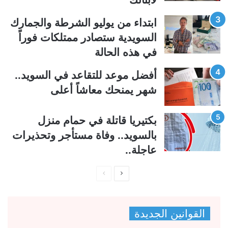
ل
ب
ي
ق
ابتداء من يوليو الشرطة والجمارك
ة
ة
السويدية ستصادر ممتلكات فوراً
في هذه الحالة
أفضل موعد للتقاعد في السويد..
شهر يمنحك معاشاً أعلى
بكتيريا قاتلة في حمام منزل
بالسويد.. وفاة مستأجر وتحذيرات
عاجلة..
ا
ا
ل
ل
ص
ص
القوانين الجديدة
ف
ف