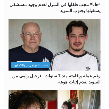
“هانا” تنجب طفلها في المنزل لعدم وجود مسنشفى
يستقبلها بجنوب السويد
قضايا المهاجرين واللاجئين
رغم عمله وإقامته منذ 7 سنوات.. ترحيل رامي من
السويد لعدم إثبات هويته