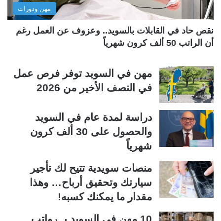
مهن ودورات
ي
ق
ة
ة
نقص حاد في القابلات بالسويد.. وعزوف عن العمل رغم
أن الراتب 50 ألف كرون شهرياً
مهن في السويد توفر فرص عمل
في النصف الأخير من 2026
دراسة لمدة عام في السويد
والحصول على 30 ألف كرون
شهرياً
منصات سويدية تتيح لك تأجير
سيارتك وتحقيق أرباح… وهذا
مقدار ما يمكنك كسبه!
10 مهن في السويد بــرواتب