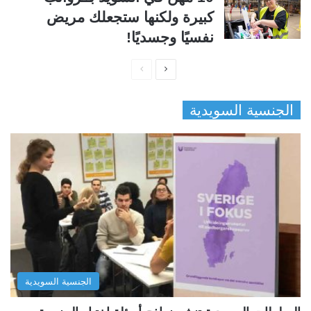
كبيرة ولكنها ستجعلك مريض
نفسيًا وجسديًا!
ا
ا
ل
ل
الجنسية السويدية
ص
ص
ف
ف
ح
ح
ة
ة
ا
ا
ل
ل
ت
س
ا
ا
ل
ب
الجنسية السويدية
ي
ق
ة
ة