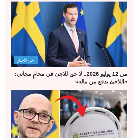
ح
ح
ة
ة
ا
ا
ل
ل
ت
س
ا
ا
ل
ب
آخر الأخبار
ي
ق
ة
ة
من 12 يوليو 2026.. لا حق للاجئ في محامٍ مجاني:
«اللاجئ يدفع من ماله»