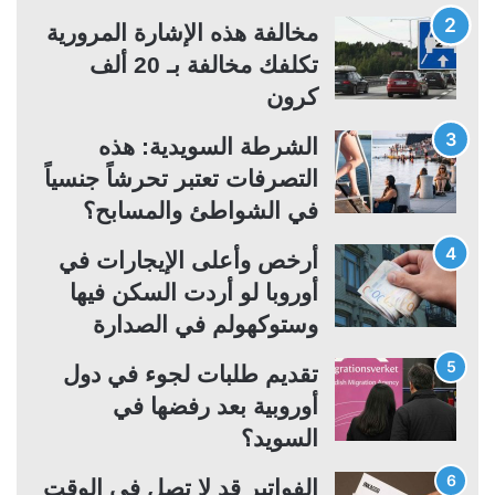
ت
س
مخالفة هذه الإشارة المرورية
ا
ا
تكلفك مخالفة بـ 20 ألف
ل
ب
كرون
ي
ق
ة
ة
الشرطة السويدية: هذه
التصرفات تعتبر تحرشاً جنسياً
في الشواطئ والمسابح؟
أرخص وأعلى الإيجارات في
أوروبا لو أردت السكن فيها
وستوكهولم في الصدارة
تقديم طلبات لجوء في دول
أوروبية بعد رفضها في
السويد؟
الفواتير قد لا تصل في الوقت