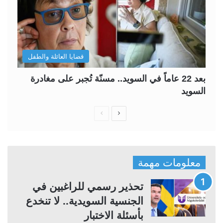
قضايا العائلة والطفل
بعد 22 عاماً في السويد.. مسنّة تُجبر على مغادرة
السويد
ا
ا
ل
ل
ص
ص
ف
ف
معلومات مهمة
ح
ح
ة
ة
تحذير رسمي للراغبين في
ا
ا
الجنسية السويدية.. لا تنخدع
ل
ل
بأسئلة الاختبار