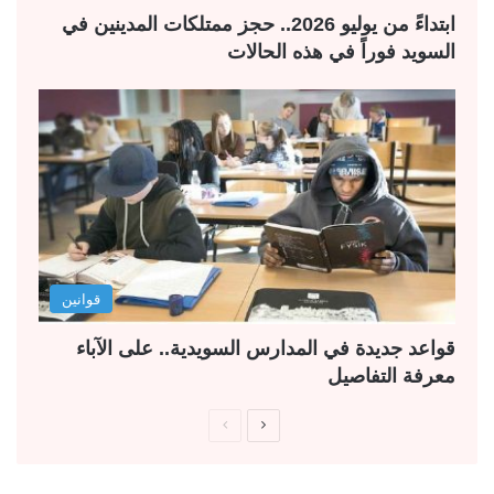
ابتداءً من يوليو 2026.. حجز ممتلكات المدينين في
السويد فوراً في هذه الحالات
قوانين
قواعد جديدة في المدارس السويدية.. على الآباء
معرفة التفاصيل
ا
ا
ل
ل
ص
ص