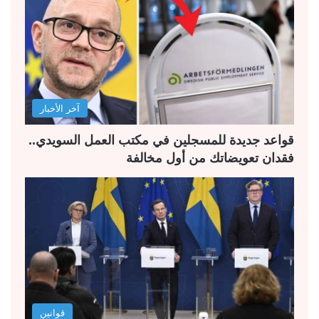
ا
ا
ل
ل
ت
س
ا
ا
ل
ب
آخر الأخبار
ي
ق
ة
ة
قواعد جديدة للمسجلين في مكتب العمل السويدي..
فقدان تعويضاتك من أول مخالفة
قوانين