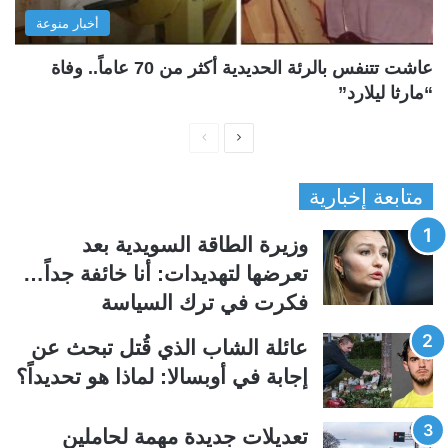
أخبار منوعة
عاشت تتنفس بالرئة الحديدية أكثر من 70 عاماً.. وفاة
“مارثا ليلارد”
ا
ا
ل
ل
متابعة إخبارية
ص
ص
ف
ف
وزيرة الطاقة السويدية بعد
ح
ح
تعرضها لتهديدات: أنا خائفة جداً…
ة
ة
فكرت في ترك السياسة
ا
ا
ل
ل
عائلة الشاب الذي قُتل تبحث عن
ت
س
إجابة في أوبسالا: لماذا هو تحديداً؟
ا
ا
ل
ب
تعديلات جديدة مهمة لحاملين
ي
ق