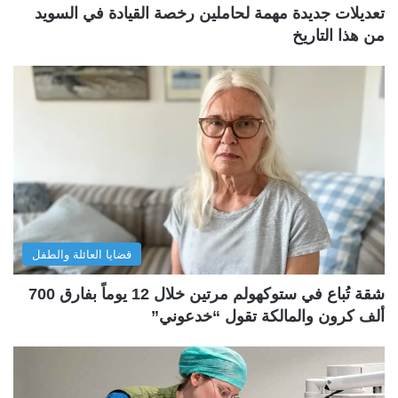
تعديلات جديدة مهمة لحاملين رخصة القيادة في السويد
من هذا التاريخ
قضايا العائلة والطفل
شقة تُباع في ستوكهولم مرتين خلال 12 يوماً بفارق 700
ألف كرون والمالكة تقول “خدعوني”