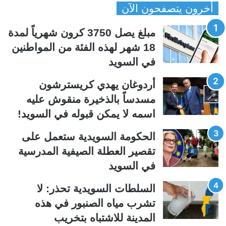
أخرون يتصفحون الآن
ف
ف
ح
ح
مبلغ يصل 3750 كرون شهرياً لمدة
ة
ة
18 شهر لهذه الفئة من المواطنين
ا
ا
في السويد
ل
ل
ت
س
أردوغان يهدي كريسترشون
ا
ا
مسدساً بالذخيرة منقوش عليه
ل
ب
اسمه لا يمكن قبوله في السويد!
ي
ق
الحكومة السويدية ستعمل على
ة
ة
تقصير العطلة الصيفية المدرسیة
في السويد
السلطات السويدية تحذر: لا
تشرب مياه الصنبور في هذه
المدينة للاشتباه بتخريب