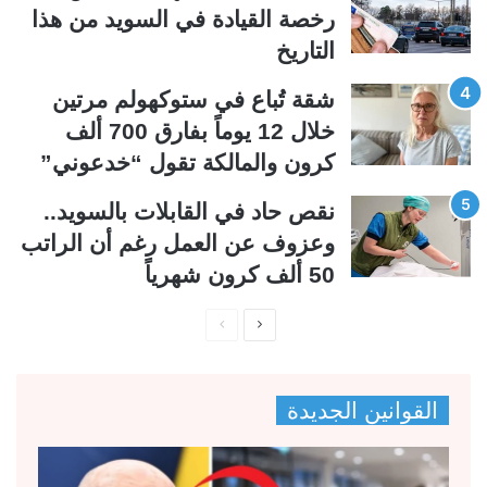
رخصة القيادة في السويد من هذا
ة
ة
التاريخ
شقة تُباع في ستوكهولم مرتين
خلال 12 يوماً بفارق 700 ألف
كرون والمالكة تقول “خدعوني”
نقص حاد في القابلات بالسويد..
وعزوف عن العمل رغم أن الراتب
50 ألف كرون شهرياً
ا
ا
ل
ل
ص
ص
القوانين الجديدة
ف
ف
ح
ح
ة
ة