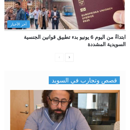
آخر الأخبار
ابتداءً من اليوم 6 يونيو بدء تطبيق قوانين الجنسية
السويدية المشددة
ا
ا
ل
ل
ص
ص
قصص وتجارب في السويد
ف
ف
ح
ح
ة
ة
ا
ا
ل
ل
ت
س