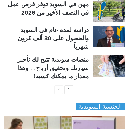
مهن في السويد توفر فرص عمل
في النصف الأخير من 2026
دراسة لمدة عام في السويد
والحصول على 30 ألف كرون
شهرياً
منصات سويدية تتيح لك تأجير
سيارتك وتحقيق أرباح… وهذا
مقدار ما يمكنك كسبه!
ا
ا
ل
ل
الجنسية السويدية
ص
ص
ف
ف
ح
ح