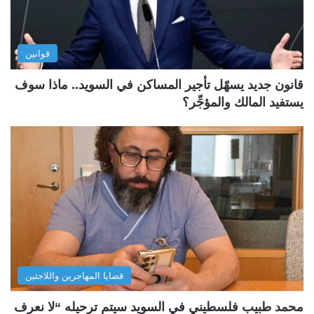
قوانين
قانون جديد يسهّل تأجير المساكن في السويد.. ماذا سوف
يستفيد المالك والمؤجِّر؟
قضايا المهاجرين واللاجئين
محمد طبيب فلسطيني في السويد سيتم ترحيله “لا نعرف