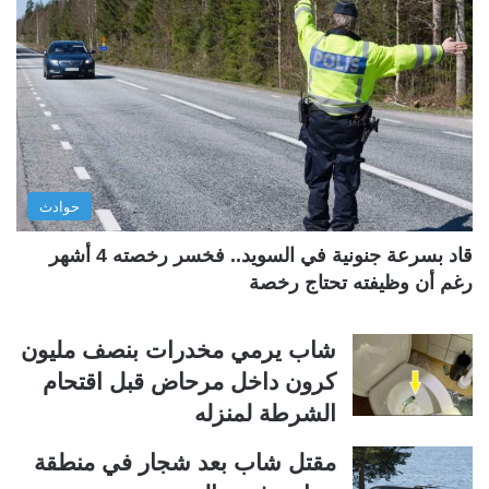
ة
ة
ا
ا
ل
ل
ت
س
ا
ا
ل
ب
ي
ق
حوادث
ة
ة
قاد بسرعة جنونية في السويد.. فخسر رخصته 4 أشهر
رغم أن وظيفته تحتاج رخصة
شاب يرمي مخدرات بنصف مليون
كرون داخل مرحاض قبل اقتحام
الشرطة لمنزله
مقتل شاب بعد شجار في منطقة