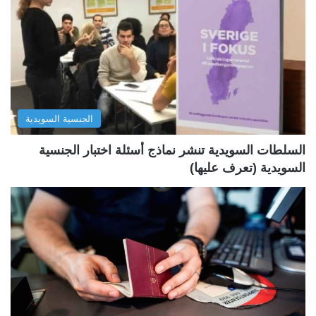
ة
ة
ا
ا
ل
ل
ت
س
ا
ا
ل
ب
الجنسية السويدية
ي
ق
ة
ة
السلطات السويدية تنشر نماذج أسئلة اختبار الجنسية
السويدية (تعرف عليها)