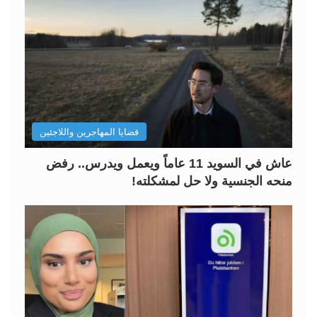
قضايا المهاجرين واللاجئين
عاش في السويد 11 عاماً ويعمل ويدرس.. رفض
منحه الجنسية ولا حل لمشكلته!