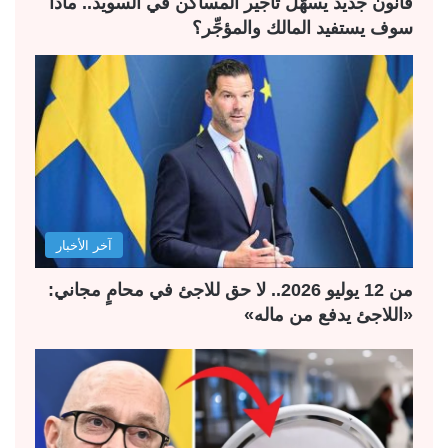
قانون جديد يسهّل تأجير المساكن في السويد.. ماذا
سوف يستفيد المالك والمؤجِّر؟
آخر الأخبار
من 12 يوليو 2026.. لا حق للاجئ في محامٍ مجاني:
«اللاجئ يدفع من ماله»