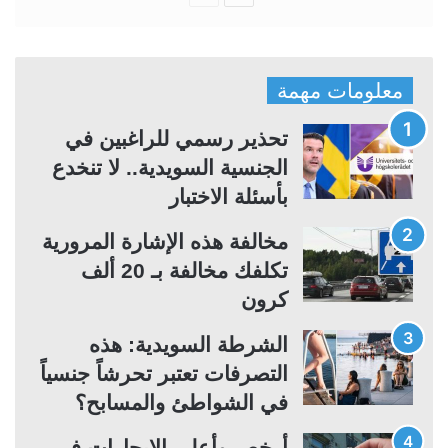
ل
ل
ص
ص
ف
ف
معلومات مهمة
ح
ح
ة
ة
تحذير رسمي للراغبين في
ا
ا
الجنسية السويدية.. لا تنخدع
ل
ل
بأسئلة الاختبار
ت
س
مخالفة هذه الإشارة المرورية
ا
ا
تكلفك مخالفة بـ 20 ألف
ل
ب
كرون
ي
ق
ة
ة
الشرطة السويدية: هذه
التصرفات تعتبر تحرشاً جنسياً
في الشواطئ والمسابح؟
أرخص وأعلى الإيجارات في