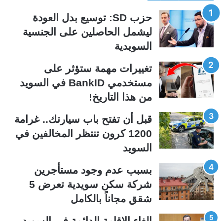
ف
ف
حزب SD: توسيع بدل العودة
ح
ح
ليشمل الحاصلين على الجنسية
ة
ة
السويدية
ا
ا
ل
ل
تغييرات مهمة ستؤثر على
ت
س
مستخدمي BankID في السويد
ا
ا
من هذا التاريخ!
ل
ب
ي
ق
قبل أن تفتح باب سيارتك.. غرامة
ة
ة
1200 كرون تنتظر المخالفين في
السويد
بسبب عدم وجود مستأجرين
شركة سكن سويدية تعرض 5
شقق مجاناً بالكامل
إلغاء الإقامة الدائمة في السويد..