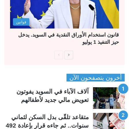
قوانين
قانون استخدام الأوراق النقدية في السويد. يدخل
حيز التنفيذ 1 يوليو
ا
ا
ل
ل
ص
ص
أخرون يتصفحون الآن
ف
ف
ح
ح
آلاف الآباء في السويد يفوتون
ة
ة
تعويض مالي جديد لأطفالهم
ا
ا
ل
ل
متقاعد تلقّى بدل السكن لثماني
ت
س
سنوات.. ثم جاءه قرار بإعادة 492
ا
ا