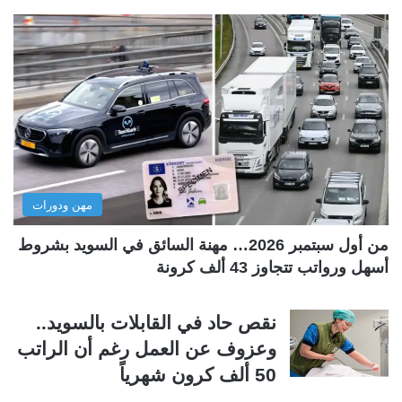
ف
ف
ح
ح
ة
ة
ا
ا
ل
ل
ت
س
ا
ا
ل
ب
مهن ودورات
ي
ق
ة
ة
من أول سبتمبر 2026… مهنة السائق في السويد بشروط
أسهل ورواتب تتجاوز 43 ألف كرونة
نقص حاد في القابلات بالسويد..
وعزوف عن العمل رغم أن الراتب
50 ألف كرون شهرياً