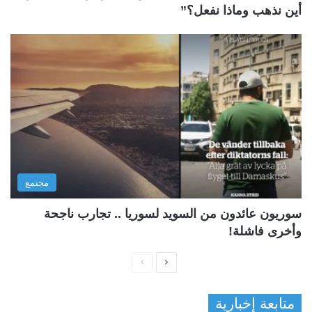
أين نذهب وماذا نفعل؟”
مجتمع
سوريون عائدون من السويد لسوريا .. تجارب ناجحة
وأخرى فاشلة!
ا
ا
ل
ل
متابعة إخبارية
ص
ص