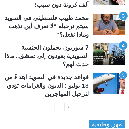
ألف كرونة دون سبب!
ل
ب
ي
ق
محمد طبيب فلسطيني في السويد
ة
ة
سيتم ترحيله “لا نعرف أين نذهب
وماذا نفعل؟”
7 سوريون يحملون الجنسية
السويدية يعودون إلى دمشق.. ماذا
حدث لهم؟
قواعد جديدة في السويد ابتداءً من
13 يوليو : الديون والغرامات تؤدي
لترحيل المهاجرين
ا
ا
ل
ل
مهن وظيفية
ص
ص