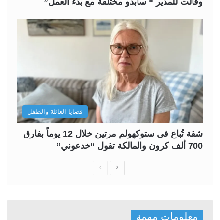
وقالت للمدير “ سأبدو مختلفة مع بدء العمل”
قضايا العائلة والطفل
شقة تُباع في ستوكهولم مرتين خلال 12 يوماً بفارق
700 ألف كرون والمالكة تقول “خدعوني”
ا
ا
ل
ل
ص
ص
ف
ف
معلومات مهمة