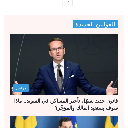
ا
ا
ل
ل
ص
ص
القوانين الجديدة
ف
ف
ح
ح
ة
ة
ا
ا
ل
ل
ت
س
ا
ا
ل
ب
قوانين
ي
ق
ة
ة
قانون جديد يسهّل تأجير المساكن في السويد.. ماذا
سوف يستفيد المالك والمؤجِّر؟