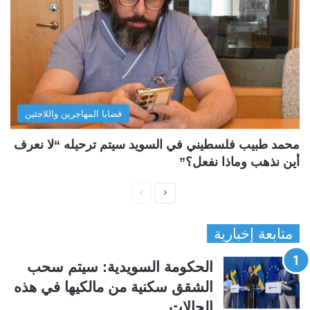
قضايا المهاجرين واللاجئين
محمد طبيب فلسطيني في السويد سيتم ترحيله “لا نعرف
أين نذهب وماذا نفعل؟”
ا
ا
ل
ل
متابعة إخبارية
ص
ص
ف
ف
الحكومة السويدية: سيتم سحب
ح
ح
الشقق سكنية من مالكيها في هذه
ة
ة
الحالات
ا
ا