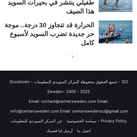
ا
ا
طفيلي ينتشر في بحيرات السويد
ل
ب
هذا الصيف
ي
ق
الحرارة قد تتجاوز 30 درجة.. موجة
ة
ة
حر جديدة تضرب السويد لأسبوع
كامل
ا
ا
ل
ل
ص
ص
SCI - جميع الحقوق محفوظة للمركز السويدي للمعلومات Stockholm –
ف
ف
ح
ح
Sweden– 2000 - 2025
ة
ة
‏‎Email: contact@centersweden.com Email:
ا
ا
info@centersweden.com Email: centerswedensci@gmail.com:
ل
ل
Privacy Policy – سياسة الخصوصية
عن المركز السويدي للمعلومات
ت
س
اتصل بنا
أرسل لنا قضيتك
ا
ا