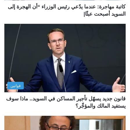
كاتبة مهاجرة: عندما يدّعي رئيس الوزراء “أن الهجرة إلى
السويد أصبحت عبئًا|
قوانين
قانون جديد يسهّل تأجير المساكن في السويد.. ماذا سوف
يستفيد المالك والمؤجِّر؟