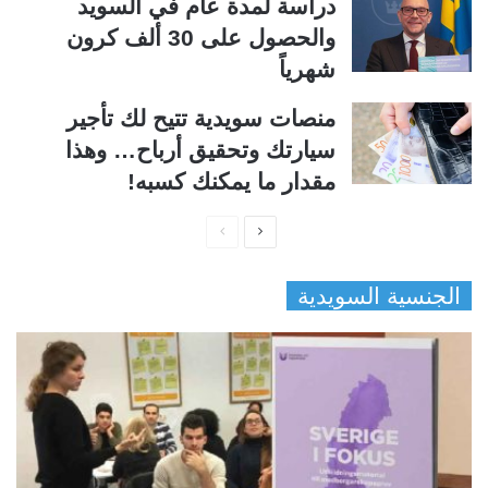
دراسة لمدة عام في السويد
والحصول على 30 ألف كرون
شهرياً
منصات سويدية تتيح لك تأجير
سيارتك وتحقيق أرباح… وهذا
مقدار ما يمكنك كسبه!
ا
ا
ل
ل
الجنسية السويدية
ص
ص
ف
ف
ح
ح
ة
ة
ا
ا
ل
ل
ت
س