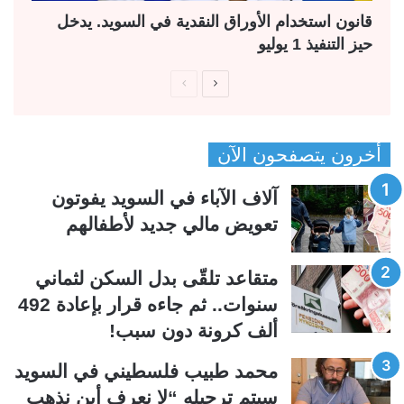
قانون استخدام الأوراق النقدية في السويد. يدخل
حيز التنفيذ 1 يوليو
ا
ا
ل
ل
ص
ص
أخرون يتصفحون الآن
ف
ف
ح
ح
آلاف الآباء في السويد يفوتون
ة
ة
تعويض مالي جديد لأطفالهم
ا
ا
ل
ل
متقاعد تلقّى بدل السكن لثماني
ت
س
سنوات.. ثم جاءه قرار بإعادة 492
ا
ا
ألف كرونة دون سبب!
ل
ب
ي
ق
محمد طبيب فلسطيني في السويد
ة
ة
سيتم ترحيله “لا نعرف أين نذهب