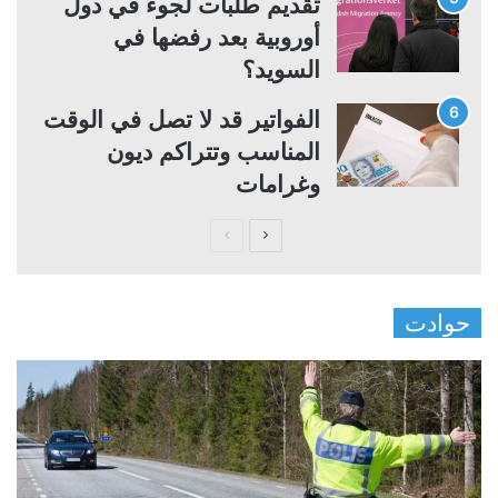
تقديم طلبات لجوء في دول
أوروبية بعد رفضها في
السويد؟
الفواتير قد لا تصل في الوقت
المناسب وتتراكم ديون
وغرامات
ا
ا
ل
ل
ص
ص
حوادت
ف
ف
ح
ح
ة
ة
ا
ا
ل
ل
ت
س