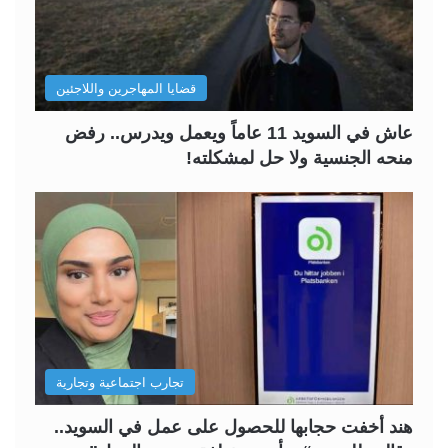
قضايا المهاجرين واللاجئين
عاش في السويد 11 عاماً ويعمل ويدرس.. رفض
منحه الجنسية ولا حل لمشكلته!
تجارب اجتماعية وتجارية
هند أخفت حجابها للحصول على عمل في السويد..