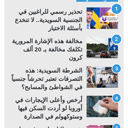
ح
ح
ة
ة
تحذير رسمي للراغبين في
ا
ا
الجنسية السويدية.. لا تنخدع
ل
ل
بأسئلة الاختبار
ت
س
مخالفة هذه الإشارة المرورية
ا
ا
تكلفك مخالفة بـ 20 ألف
ل
ب
كرون
ي
ق
ة
ة
الشرطة السويدية: هذه
التصرفات تعتبر تحرشاً جنسياً
في الشواطئ والمسابح؟
أرخص وأعلى الإيجارات في
أوروبا لو أردت السكن فيها
وستوكهولم في الصدارة