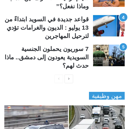
وماذا نفعل؟”
قواعد جديدة في السويد ابتداءً من
13 يوليو : الديون والغرامات تؤدي
لترحيل المهاجرين
7 سوريون يحملون الجنسية
السويدية يعودون إلى دمشق.. ماذا
حدث لهم؟
ا
ا
ل
ل
مهن وظيفية
ص
ص
ف
ف
ح
ح
ة
ة
ا
ا