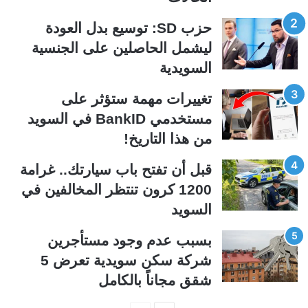
ل
ل
حزب SD: توسيع بدل العودة
ت
س
ليشمل الحاصلين على الجنسية
ا
ا
السويدية
ل
ب
ي
ق
تغييرات مهمة ستؤثر على
ة
ة
مستخدمي BankID في السويد
من هذا التاريخ!
قبل أن تفتح باب سيارتك.. غرامة
1200 كرون تنتظر المخالفين في
السويد
بسبب عدم وجود مستأجرين
شركة سكن سويدية تعرض 5
شقق مجاناً بالكامل