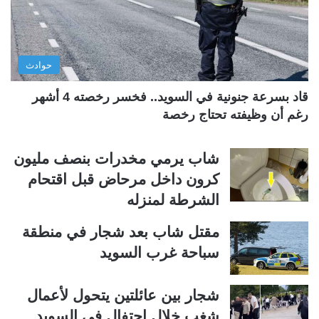
ا
ا
ل
ب
ي
ق
حوادث
ة
ة
قاد بسرعة جنونية في السويد.. فخسر رخصته 4 أشهر
رغم أن وظيفته تحتاج رخصة
شاب يرمي مخدرات بنصف مليون
كرون داخل مرحاض قبل اقتحام
الشرطة لمنزله
مقتل شاب بعد شجار في منطقة
سباحة غرب السويد
شجار بين عائلتين يتحول لأعمال
شغب خلال احتفال في السويد