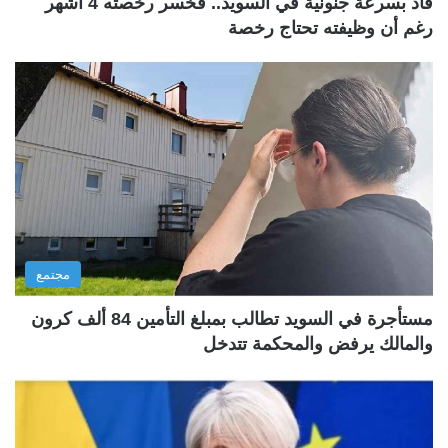
قاد بسرعة جنونية في السويد.. فخسر رخصته 4 أشهر
رغم أن وظيفته تحتاج رخصة
مجتمع
مستأجرة في السويد تطالب بمبلغ التأمين 84 ألف كرون
والمالك يرفض والمحكمة تتدخل