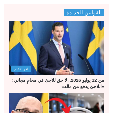
ص
ص
القوانين الجديدة
ف
ف
ح
ح
ة
ة
ا
ا
ل
ل
ت
س
ا
ا
ل
ب
آخر الأخبار
ي
ق
ة
ة
من 12 يوليو 2026.. لا حق للاجئ في محامٍ مجاني:
«اللاجئ يدفع من ماله»