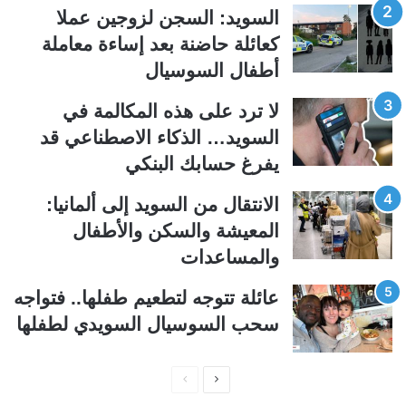
ل
ل
السويد: السجن لزوجين عملا
ت
س
كعائلة حاضنة بعد إساءة معاملة
ا
ا
أطفال السوسيال
ل
ب
ي
ق
لا ترد على هذه المكالمة في
ة
ة
السويد… الذكاء الاصطناعي قد
يفرغ حسابك البنكي
الانتقال من السويد إلى ألمانيا:
المعيشة والسكن والأطفال
والمساعدات
عائلة تتوجه لتطعيم طفلها.. فتواجه
سحب السوسيال السويدي لطفلها
ا
ا
ل
ل