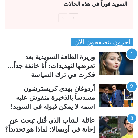
السويد فوراً في هذه الحالات
ا
ا
ل
ل
ص
ص
أخرون يتصفحون الآن
ف
ف
ح
ح
وزيرة الطاقة السويدية بعد
ة
ة
تعرضها لتهديدات: أنا خائفة جداً…
ا
ا
فكرت في ترك السياسة
ل
ل
ت
س
أردوغان يهدي كريسترشون
ا
ا
مسدساً بالذخيرة منقوش عليه
ل
ب
اسمه لا يمكن قبوله في السويد!
ي
ق
عائلة الشاب الذي قُتل تبحث عن
ة
ة
إجابة في أوبسالا: لماذا هو تحديداً؟