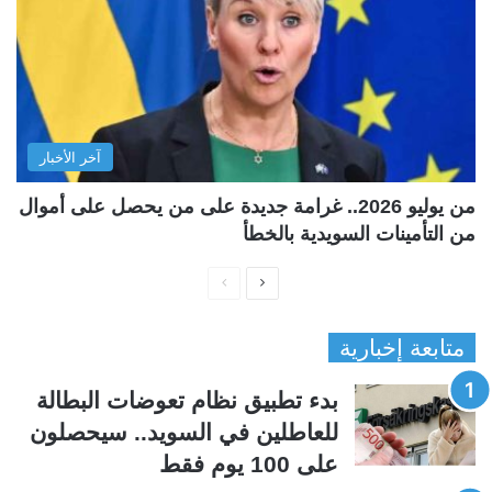
آخر الأخبار
من يوليو 2026.. غرامة جديدة على من يحصل على أموال
من التأمينات السويدية بالخطأ
ا
ا
ل
ل
متابعة إخبارية
ص
ص
ف
ف
بدء تطبيق نظام تعوضات البطالة
ح
ح
للعاطلين في السويد.. سيحصلون
ة
ة
على 100 يوم فقط
ا
ا