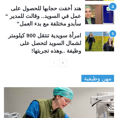
هند أخفت حجابها للحصول على
عمل في السويد.. وقالت للمدير “
سأبدو مختلفة مع بدء العمل”
امرأة سويدية تنتقل 900 كيلومتر
لشمال السويد لتحصل على
وظيفة ..وهذه تجربتها!
ا
ا
ل
ل
مهن وظيفية
ص
ص
ف
ف
ح
ح
ة
ة
ا
ا
ل
ل