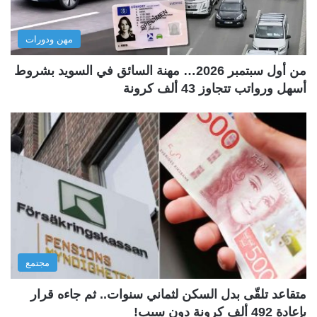
مهن ودورات
من أول سبتمبر 2026… مهنة السائق في السويد بشروط
أسهل ورواتب تتجاوز 43 ألف كرونة
مجتمع
متقاعد تلقّى بدل السكن لثماني سنوات.. ثم جاءه قرار
بإعادة 492 ألف كرونة دون سبب!