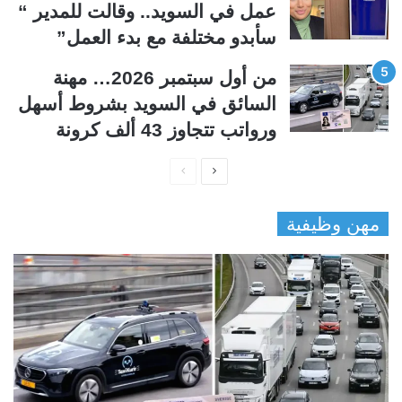
عمل في السويد.. وقالت للمدير “
سأبدو مختلفة مع بدء العمل”
من أول سبتمبر 2026… مهنة
السائق في السويد بشروط أسهل
ورواتب تتجاوز 43 ألف كرونة
ا
ا
ل
ل
مهن وظيفية
ص
ص
ف
ف
ح
ح
ة
ة
ا
ا
ل
ل
ت
س
ا
ا