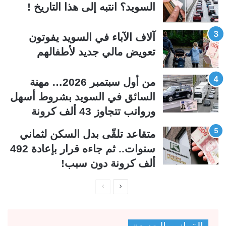
السويد؟ انتبه إلى هذا التاريخ !
ا
ا
ل
ب
آلاف الآباء في السويد يفوتون
ي
ق
تعويض مالي جديد لأطفالهم
ة
ة
من أول سبتمبر 2026… مهنة
السائق في السويد بشروط أسهل
ورواتب تتجاوز 43 ألف كرونة
متقاعد تلقّى بدل السكن لثماني
سنوات.. ثم جاءه قرار بإعادة 492
ألف كرونة دون سبب!
ا
ا
ل
ل
ص
ص