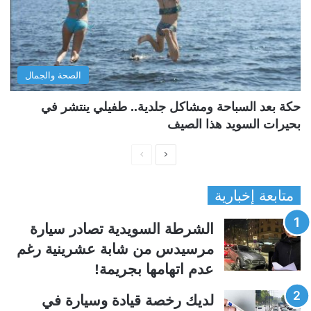
الصحة والجمال
حكة بعد السباحة ومشاكل جلدية.. طفيلي ينتشر في
بحيرات السويد هذا الصيف
ا
ا
ل
ل
متابعة إخبارية
ص
ص
ف
ف
الشرطة السويدية تصادر سيارة
ح
ح
مرسيدس من شابة عشرينية رغم
ة
ة
عدم اتهامها بجريمة!
ا
ا
ل
ل
لديك رخصة قيادة وسيارة في
ت
س