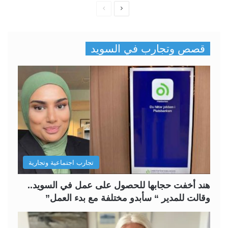
ا
ا
ل
ل
ص
ص
قصص وتجارب في السويد
ف
ف
ح
ح
ة
ة
ا
ا
ل
ل
ت
س
ا
ا
ل
ب
تجارب اجتماعية وتجارية
ي
ق
ة
ة
هند أخفت حجابها للحصول على عمل في السويد..
وقالت للمدير “ سأبدو مختلفة مع بدء العمل”