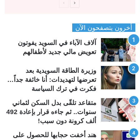
ا
ا
ل
ل
ص
ص
أخرون يتصفحون الآن
ف
ف
ح
ح
آلاف الآباء في السويد يفوتون
ة
ة
تعويض مالي جديد لأطفالهم
ا
ا
ل
ل
وزيرة الطاقة السويدية بعد
ت
س
تعرضها لتهديدات: أنا خائفة جداً…
ا
ا
فكرت في ترك السياسة
ل
ب
ي
ق
متقاعد تلقّى بدل السكن لثماني
ة
ة
سنوات.. ثم جاءه قرار بإعادة 492
ألف كرونة دون سبب!
هند أخفت حجابها للحصول على