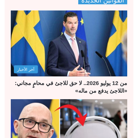
القوانين الجديدة
ف
ف
ح
ح
ة
ة
ا
ا
ل
ل
ت
س
ا
ا
ل
ب
آخر الأخبار
ي
ق
ة
ة
من 12 يوليو 2026.. لا حق للاجئ في محامٍ مجاني:
«اللاجئ يدفع من ماله»