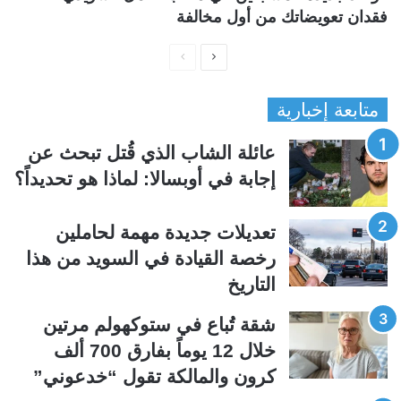
فقدان تعويضاتك من أول مخالفة
ا
ا
ل
ل
متابعة إخبارية
ص
ص
ف
ف
عائلة الشاب الذي قُتل تبحث عن
ح
ح
إجابة في أوبسالا: لماذا هو تحديداً؟
ة
ة
ا
ا
تعديلات جديدة مهمة لحاملين
ل
ل
رخصة القيادة في السويد من هذا
ت
س
التاريخ
ا
ا
ل
ب
شقة تُباع في ستوكهولم مرتين
ي
ق
خلال 12 يوماً بفارق 700 ألف
ة
ة
كرون والمالكة تقول “خدعوني”