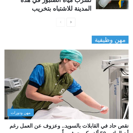
المدينة للاشتباه بتخريب
ا
ا
ل
ل
مهن وظيفية
ص
ص
ف
ف
ح
ح
ة
ة
ا
ا
ل
ل
ت
س
ا
ا
ل
ب
مهن ودورات
ي
ق
ة
ة
نقص حاد في القابلات بالسويد.. وعزوف عن العمل رغم