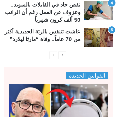
نقص حاد في القابلات بالسويد..
وعزوف عن العمل رغم أن الراتب
50 ألف كرون شهرياً
عاشت تتنفس بالرئة الحديدية أكثر
من 70 عاماً.. وفاة “مارثا ليلارد”
ا
ا
ل
ل
ص
ص
القوانين الجديدة
ف
ف
ح
ح
ة
ة
ا
ا
ل
ل
ت
س