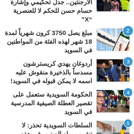
الأرجنتين.. جدل تحكيمي وإشارة
ا
ا
حسام حسن للحكم لا للعنصرية
ل
ل
“X”
ت
س
ا
ا
مبلغ يصل 3750 كرون شهرياً لمدة
ل
ب
18 شهر لهذه الفئة من المواطنين
ي
ق
في السويد
ة
ة
أردوغان يهدي كريسترشون
مسدساً بالذخيرة منقوش عليه
اسمه لا يمكن قبوله في السويد!
الحكومة السويدية ستعمل على
تقصير العطلة الصيفية المدرسیة
في السويد
السلطات السويدية تحذر: لا
تشرب مياه الصنبور في هذه