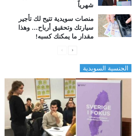
شهرياً
منصات سويدية تتيح لك تأجير
سيارتك وتحقيق أرباح… وهذا
مقدار ما يمكنك كسبه!
ا
ا
ل
ل
الجنسية السويدية
ص
ص
ف
ف
ح
ح
ة
ة
ا
ا
ل
ل
ت
س
ا
ا
ل
ب