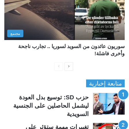
مجتمع
سوريون عائدون من السويد لسوريا .. تجارب ناجحة
وأخرى فاشلة!
ا
ا
ل
ل
متابعة إخبارية
ص
ص
ف
ف
حزب SD: توسيع بدل العودة
ح
ح
ليشمل الحاصلين على الجنسية
ة
ة
السويدية
ا
ا
ل
ل
تغييرات مهمة ستؤثر على