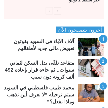
حيز التنفيذ 1 يوليو
ا
ا
ل
ل
ص
ص
أخرون يتصفحون الآن
ف
ف
ح
ح
آلاف الآباء في السويد يفوتون
ة
ة
تعويض مالي جديد لأطفالهم
ا
ا
ل
ل
متقاعد تلقّى بدل السكن لثماني
ت
س
سنوات.. ثم جاءه قرار بإعادة 492
ا
ا
ألف كرونة دون سبب!
ل
ب
ي
ق
محمد طبيب فلسطيني في السويد
ة
ة
سيتم ترحيله “لا نعرف أين نذهب
وماذا نفعل؟”