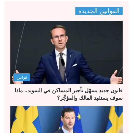
ص
ص
القوانين الجديدة
ف
ف
ح
ح
ة
ة
ا
ا
ل
ل
ت
س
ا
ا
ل
ب
قوانين
ي
ق
ة
ة
قانون جديد يسهّل تأجير المساكن في السويد.. ماذا
سوف يستفيد المالك والمؤجِّر؟