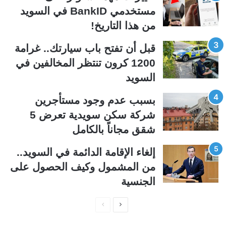
ت
س
مستخدمي BankID في السويد
ا
ا
من هذا التاريخ!
ل
ب
ي
ق
قبل أن تفتح باب سيارتك.. غرامة
ة
ة
1200 كرون تنتظر المخالفين في
السويد
بسبب عدم وجود مستأجرين
شركة سكن سويدية تعرض 5
شقق مجاناً بالكامل
إلغاء الإقامة الدائمة في السويد..
من المشمول وكيف الحصول على
الجنسية
ا
ا
ل
ل