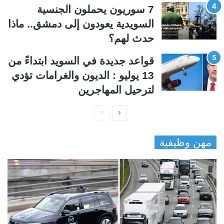
7 سوريون يحملون الجنسية
السويدية يعودون إلى دمشق.. ماذا
حدث لهم؟
قواعد جديدة في السويد ابتداءً من
13 يوليو : الديون والغرامات تؤدي
لترحيل المهاجرين
ا
ا
ل
ل
مهن وظيفية
ص
ص
ف
ف
ح
ح
ة
ة
ا
ا
ل
ل