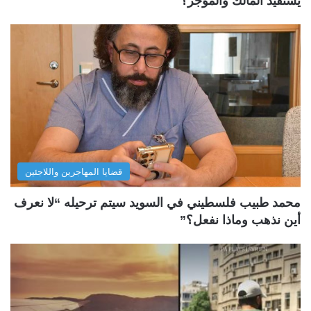
يستفيد المالك والمؤجِّر؟
قضايا المهاجرين واللاجئين
محمد طبيب فلسطيني في السويد سيتم ترحيله “لا نعرف
أين نذهب وماذا نفعل؟”