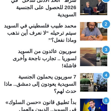
شرط “الحد الأدنى للدخل” في
ح
ح
2026 للحصول على الجنسية
ة
ة
السويدية
ا
ا
ل
ل
محمد طبيب فلسطيني في السويد
ت
س
سيتم ترحيله “لا نعرف أين نذهب
ا
ا
وماذا نفعل؟”
ل
ب
ي
ق
سوريون عائدون من السويد
ة
ة
لسوريا .. تجارب ناجحة وأخرى
فاشلة!
7 سوريون يحملون الجنسية
السويدية يعودون إلى دمشق.. ماذا
حدث لهم؟
بدأ تطبيق قانون «حسن السلوك»
في السويد.. الديون والعمل