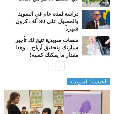
دراسة لمدة عام في السويد
والحصول على 30 ألف كرون
شهرياً
منصات سويدية تتيح لك تأجير
سيارتك وتحقيق أرباح… وهذا
مقدار ما يمكنك كسبه!
ا
ا
ل
ل
الجنسية السويدية
ص
ص
ف
ف
ح
ح
ة
ة
ا
ا