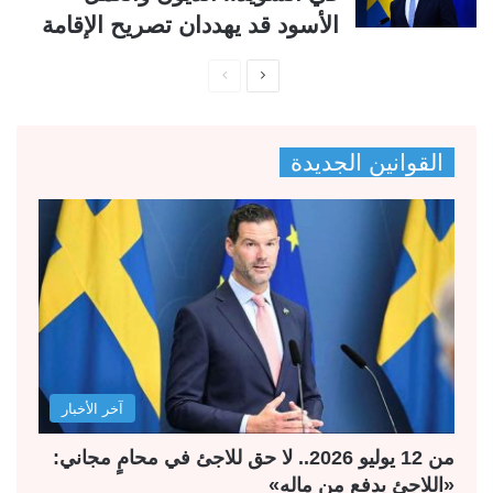
الأسود قد يهددان تصريح الإقامة
ا
ا
ل
ل
ص
ص
القوانين الجديدة
ف
ف
ح
ح
ة
ة
ا
ا
ل
ل
ت
س
ا
ا
ل
ب
آخر الأخبار
ي
ق
ة
ة
من 12 يوليو 2026.. لا حق للاجئ في محامٍ مجاني:
«اللاجئ يدفع من ماله»