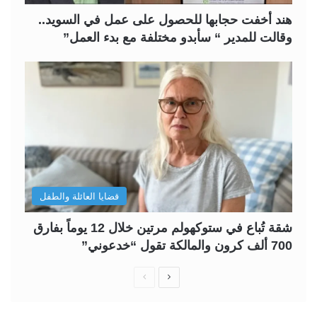
هند أخفت حجابها للحصول على عمل في السويد..
وقالت للمدير “ سأبدو مختلفة مع بدء العمل”
قضايا العائلة والطفل
شقة تُباع في ستوكهولم مرتين خلال 12 يوماً بفارق
700 ألف كرون والمالكة تقول “خدعوني”
ا
ا
ل
ل
ص
ص