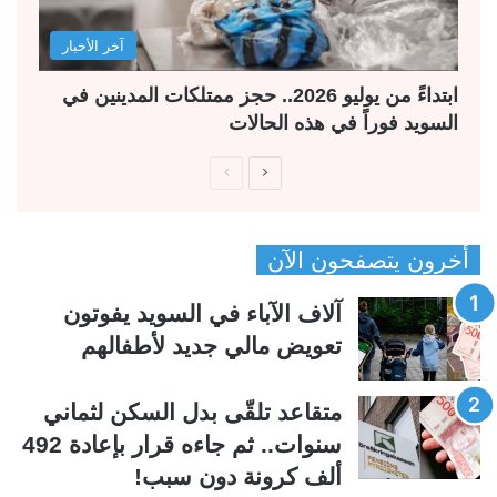
آخر الأخبار
ابتداءً من يوليو 2026.. حجز ممتلكات المدينين في
السويد فوراً في هذه الحالات
ا
ا
ل
ل
ص
ص
أخرون يتصفحون الآن
ف
ف
ح
ح
آلاف الآباء في السويد يفوتون
ة
ة
تعويض مالي جديد لأطفالهم
ا
ا
ل
ل
متقاعد تلقّى بدل السكن لثماني
ت
س
سنوات.. ثم جاءه قرار بإعادة 492
ا
ا
ألف كرونة دون سبب!
ل
ب