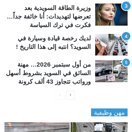
ي
ق
وزيرة الطاقة السويدية بعد
ة
ة
تعرضها لتهديدات: أنا خائفة جداً…
فكرت في ترك السياسة
لديك رخصة قيادة وسيارة في
السويد؟ انتبه إلى هذا التاريخ !
من أول سبتمبر 2026… مهنة
السائق في السويد بشروط أسهل
ورواتب تتجاوز 43 ألف كرونة
ا
ا
ل
ل
مهن وظيفية
ص
ص
ف
ف
ح
ح