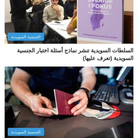
ل
ل
ت
س
ا
ا
ل
ب
الجنسية السويدية
ي
ق
ة
ة
السلطات السويدية تنشر نماذج أسئلة اختبار الجنسية
السويدية (تعرف عليها)
الجنسية السويدية