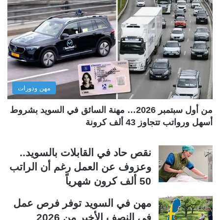
ة
ة
ا
ا
ل
ل
ت
س
ا
ا
ل
ب
مهن ودورات
ي
ق
ة
ة
من أول سبتمبر 2026… مهنة السائق في السويد بشروط
أسهل ورواتب تتجاوز 43 ألف كرونة
نقص حاد في القابلات بالسويد..
وعزوف عن العمل رغم أن الراتب
50 ألف كرون شهرياً
مهن في السويد توفر فرص عمل
في النصف الأخير من 2026