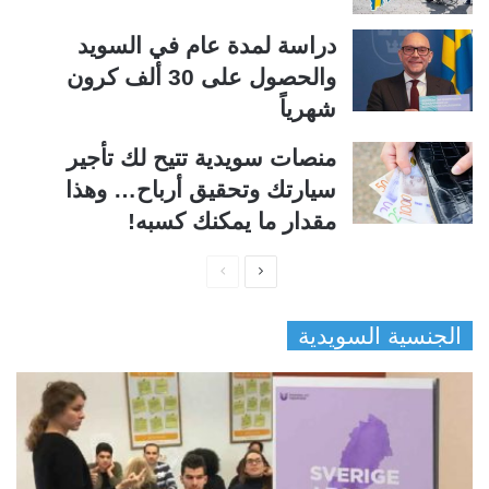
دراسة لمدة عام في السويد
والحصول على 30 ألف كرون
شهرياً
منصات سويدية تتيح لك تأجير
سيارتك وتحقيق أرباح… وهذا
مقدار ما يمكنك كسبه!
ا
ا
ل
ل
الجنسية السويدية
ص
ص
ف
ف
ح
ح
ة
ة
ا
ا
ل
ل