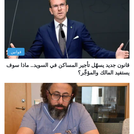
قوانين
قانون جديد يسهّل تأجير المساكن في السويد.. ماذا سوف
يستفيد المالك والمؤجِّر؟