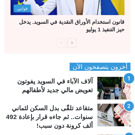
قوانين
قانون استخدام الأوراق النقدية في السويد. يدخل
حيز التنفيذ 1 يوليو
ا
ا
ل
ل
ص
ص
أخرون يتصفحون الآن
ف
ف
ح
ح
آلاف الآباء في السويد يفوتون
ة
ة
تعويض مالي جديد لأطفالهم
ا
ا
ل
ل
متقاعد تلقّى بدل السكن لثماني
ت
س
سنوات.. ثم جاءه قرار بإعادة 492
ا
ا
ألف كرونة دون سبب!
ل
ب