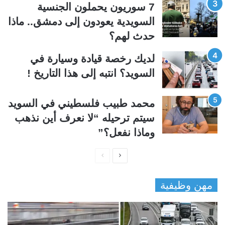
ي
ق
7 سوريون يحملون الجنسية
ة
ة
السويدية يعودون إلى دمشق.. ماذا
حدث لهم؟
لديك رخصة قيادة وسيارة في
السويد؟ انتبه إلى هذا التاريخ !
محمد طبيب فلسطيني في السويد
سيتم ترحيله “لا نعرف أين نذهب
وماذا نفعل؟”
ا
ا
ل
ل
مهن وظيفية
ص
ص
ف
ف
ح
ح