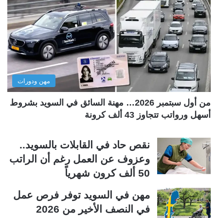
ة
ة
ا
ا
ل
ل
ت
س
ا
ا
ل
ب
مهن ودورات
ي
ق
ة
ة
من أول سبتمبر 2026… مهنة السائق في السويد بشروط
أسهل ورواتب تتجاوز 43 ألف كرونة
نقص حاد في القابلات بالسويد..
وعزوف عن العمل رغم أن الراتب
50 ألف كرون شهرياً
مهن في السويد توفر فرص عمل
في النصف الأخير من 2026