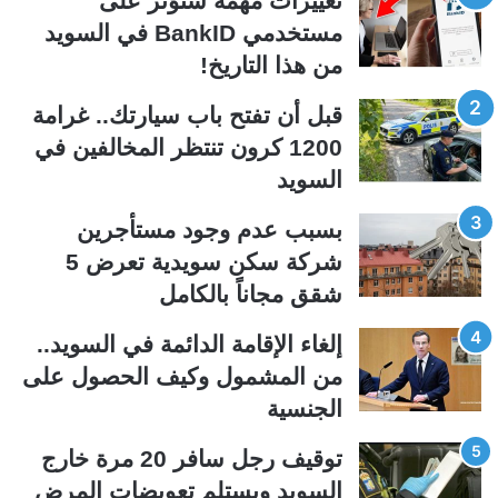
تغييرات مهمة ستؤثر على
ح
ح
مستخدمي BankID في السويد
ة
ة
من هذا التاريخ!
ا
ا
ل
ل
قبل أن تفتح باب سيارتك.. غرامة
ت
س
1200 كرون تنتظر المخالفين في
ا
ا
السويد
ل
ب
ي
ق
بسبب عدم وجود مستأجرين
ة
ة
شركة سكن سويدية تعرض 5
شقق مجاناً بالكامل
إلغاء الإقامة الدائمة في السويد..
من المشمول وكيف الحصول على
الجنسية
توقيف رجل سافر 20 مرة خارج
السويد ويستلم تعويضات المرض