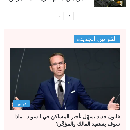
ا
ا
ل
ل
ص
ص
القوانين الجديدة
ف
ف
ح
ح
ة
ة
ا
ا
ل
ل
ت
س
ا
ا
ل
ب
قوانين
ي
ق
ة
ة
قانون جديد يسهّل تأجير المساكن في السويد.. ماذا
سوف يستفيد المالك والمؤجِّر؟