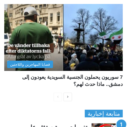
قضايا المهاجرين واللاجئين
7 سوريون يحملون الجنسية السويدية يعودون إلى
دمشق.. ماذا حدث لهم؟
ا
ا
ل
ل
متابعة إخبارية
ص
ص
ف
ف