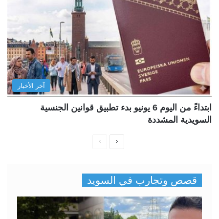
آخر الأخبار
ابتداءً من اليوم 6 يونيو بدء تطبيق قوانين الجنسية
السويدية المشددة
ا
ا
ل
ل
ص
ص
قصص وتجارب في السويد
ف
ف
ح
ح
ة
ة