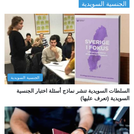
الجنسية السويدية
ص
ص
ف
ف
ح
ح
ة
ة
ا
ا
ل
ل
ت
س
ا
ا
ل
ب
الجنسية السويدية
ي
ق
ة
ة
السلطات السويدية تنشر نماذج أسئلة اختبار الجنسية
السويدية (تعرف عليها)