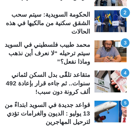
ا
ا
ل
ل
الحكومة السويدية: سيتم سحب
ت
س
الشقق سكنية من مالكيها في هذه
ا
ا
الحالات
ل
ب
ي
ق
محمد طبيب فلسطيني في السويد
ة
ة
سيتم ترحيله “لا نعرف أين نذهب
وماذا نفعل؟”
متقاعد تلقّى بدل السكن لثماني
سنوات.. ثم جاءه قرار بإعادة 492
ألف كرونة دون سبب!
قواعد جديدة في السويد ابتداءً من
13 يوليو : الديون والغرامات تؤدي
لترحيل المهاجرين