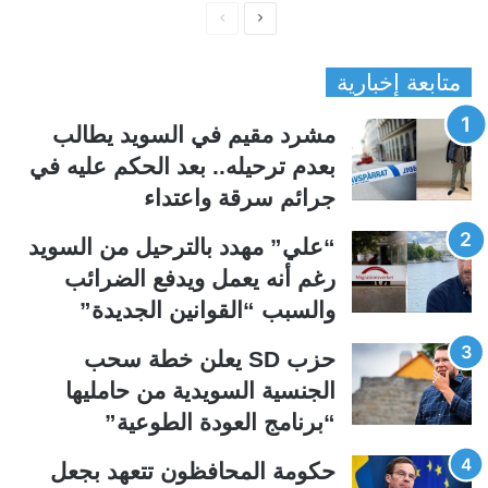
ا
ا
ل
ل
متابعة إخبارية
ص
ص
ف
ف
مشرد مقيم في السويد يطالب
ح
ح
بعدم ترحيله.. بعد الحكم عليه في
ة
ة
جرائم سرقة واعتداء
ا
ا
ل
ل
“علي” مهدد بالترحيل من السويد
ت
س
رغم أنه يعمل ويدفع الضرائب
ا
ا
والسبب “القوانين الجديدة”
ل
ب
ي
ق
حزب SD يعلن خطة سحب
ة
ة
الجنسية السويدية من حامليها
“برنامج العودة الطوعية”
حكومة المحافظون تتعهد بجعل