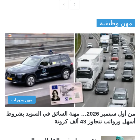
ا
ا
ل
ل
مهن وظيفية
ص
ص
ف
ف
ح
ح
ة
ة
ا
ا
ل
ل
ت
س
ا
ا
ل
ب
مهن ودورات
ي
ق
ة
ة
من أول سبتمبر 2026… مهنة السائق في السويد بشروط
أسهل ورواتب تتجاوز 43 ألف كرونة