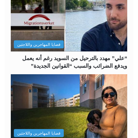
ا
ا
ل
ل
ت
س
ا
ا
ل
ب
قضايا المهاجرين واللاجئين
ي
ق
ة
ة
“علي” مهدد بالترحيل من السويد رغم أنه يعمل
ويدفع الضرائب والسبب “القوانين الجديدة”
قضايا المهاجرين واللاجئين