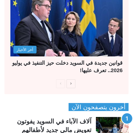
آخر الأخبار
قوانين جديدة في السويد دخلت حيز التنفيذ في يوليو
2026.. تعرف عليها!
ا
ا
ل
ل
ص
ص
أخرون يتصفحون الآن
ف
ف
ح
ح
آلاف الآباء في السويد يفوتون
ة
ة
تعويض مالي جديد لأطفالهم