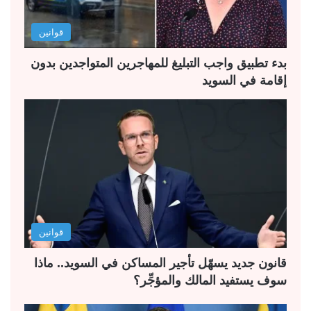
ل
ب
قوانين
ي
ق
ة
ة
بدء تطبيق واجب التبليغ للمهاجرين المتواجدين بدون
إقامة في السويد
قوانين
قانون جديد يسهّل تأجير المساكن في السويد.. ماذا
سوف يستفيد المالك والمؤجِّر؟