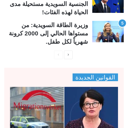
الجنسية السويدية مستحيلة مدى
الحياة لهذه الفئات!
وزيرة الطاقة السويدية: من
مستواها الحالي إلى 2000 كرونة
شهرياً لكل طفل.
ا
ا
ل
ل
ص
ص
القوانين الجديدة
ف
ف
ح
ح
ة
ة
ا
ا
ل
ل
ت
س
ا
ا