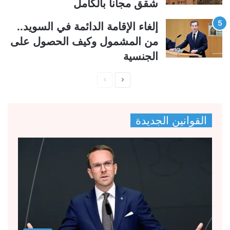
شقق مجاناً بالكامل
إلغاء الإقامة الدائمة في السويد..
من المشمول وكيف الحصول على
الجنسية
ا
ا
ل
ل
ص
ص
القوانين الجديدة
ف
ف
ح
ح
ة
ة
ا
ا
ل
ل
ت
س
ا
ا
ل
ب