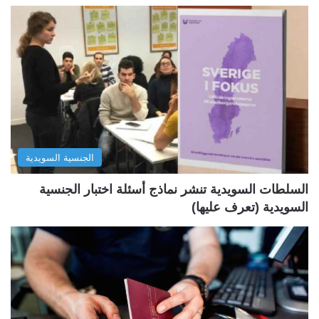
ح
ح
ة
ة
ا
ا
ل
ل
ت
س
ا
ا
ل
ب
الجنسية السويدية
ي
ق
ة
ة
السلطات السويدية تنشر نماذج أسئلة اختبار الجنسية
السويدية (تعرف عليها)