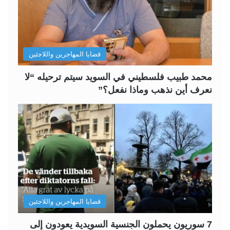
ت
س
ا
ا
ل
ب
قضايا المهاجرين واللاجئين
ي
ق
ة
ة
محمد طبيب فلسطيني في السويد سيتم ترحيله “لا
نعرف أين نذهب وماذا نفعل؟”
قضايا المهاجرين واللاجئين
7 سوريون يحملون الجنسية السويدية يعودون إلى