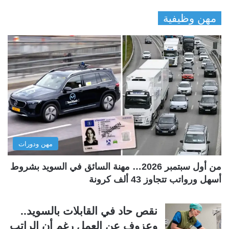
ل
ل
مهن وظيفية
ص
ص
ف
ف
ح
ح
ة
ة
ا
ا
ل
ل
ت
س
ا
ا
ل
ب
مهن ودورات
ي
ق
ة
ة
من أول سبتمبر 2026… مهنة السائق في السويد بشروط
أسهل ورواتب تتجاوز 43 ألف كرونة
نقص حاد في القابلات بالسويد..
وعزوف عن العمل رغم أن الراتب