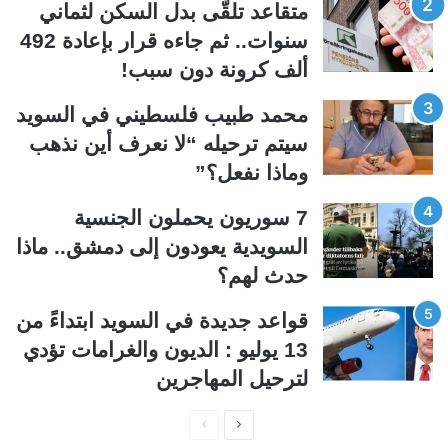
متقاعد تلقّى بدل السكن لثماني
ت
س
سنوات.. ثم جاءه قرار بإعادة 492
ا
ا
ألف كرونة دون سبب!
ل
ب
ي
ق
محمد طبيب فلسطيني في السويد
ة
ة
سيتم ترحيله “لا نعرف أين نذهب
وماذا نفعل؟”
7 سوريون يحملون الجنسية
السويدية يعودون إلى دمشق.. ماذا
حدث لهم؟
قواعد جديدة في السويد ابتداءً من
13 يوليو : الديون والغرامات تؤدي
لترحيل المهاجرين
ا
ا