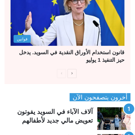
قوانين
قانون استخدام الأوراق النقدية في السويد. يدخل
حيز التنفيذ 1 يوليو
ا
ا
ل
ل
ص
ص
أخرون يتصفحون الآن
ف
ف
ح
ح
آلاف الآباء في السويد يفوتون
ة
ة
تعويض مالي جديد لأطفالهم
ا
ا
ل
ل