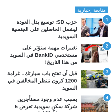
ل
ل
متابعة إخبارية
ص
ص
ف
ف
حزب SD: توسيع بدل العودة
ح
ح
ليشمل الحاصلين على الجنسية
ة
ة
السويدية
ا
ا
ل
ل
تغييرات مهمة ستؤثر على
ت
س
مستخدمي BankID في السويد
ا
ا
من هذا التاريخ!
ل
ب
ي
ق
قبل أن تفتح باب سيارتك.. غرامة
ة
ة
1200 كرون تنتظر المخالفين في
السويد
بسبب عدم وجود مستأجرين
شركة سكن سويدية تعرض 5