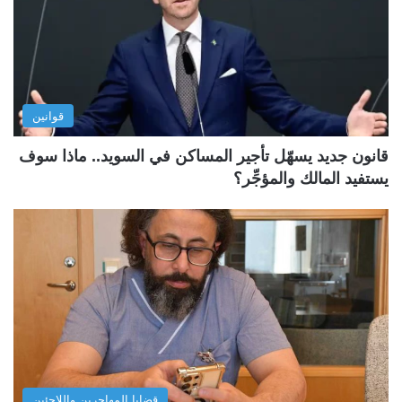
قوانين
قانون جديد يسهّل تأجير المساكن في السويد.. ماذا سوف
يستفيد المالك والمؤجِّر؟
قضايا المهاجرين واللاجئين