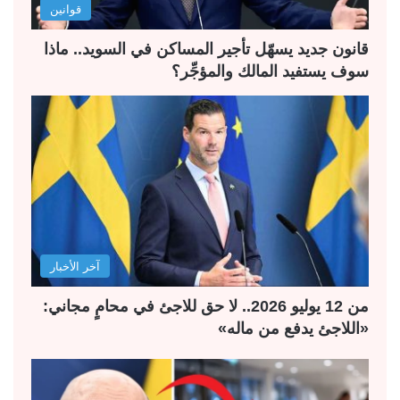
قوانين
ي
ق
ة
ة
قانون جديد يسهّل تأجير المساكن في السويد.. ماذا
سوف يستفيد المالك والمؤجِّر؟
آخر الأخبار
من 12 يوليو 2026.. لا حق للاجئ في محامٍ مجاني:
«اللاجئ يدفع من ماله»