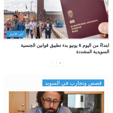
آخر الأخبار
ابتداءً من اليوم 6 يونيو بدء تطبيق قوانين الجنسية
السويدية المشددة
ا
ا
ل
ل
ص
ص
قصص وتجارب في السويد
ف
ف
ح
ح
ة
ة
ا
ا
ل
ل