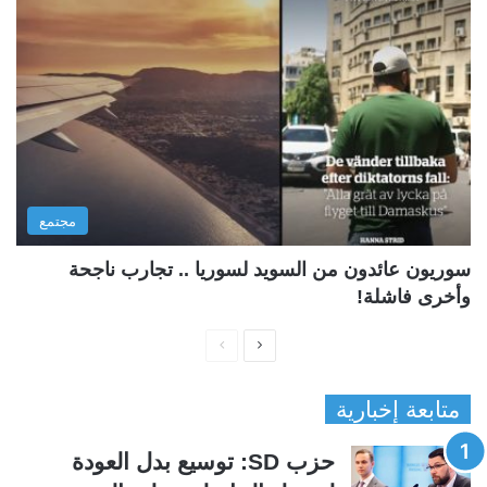
مجتمع
سوريون عائدون من السويد لسوريا .. تجارب ناجحة
وأخرى فاشلة!
ا
ا
ل
ل
متابعة إخبارية
ص
ص
ف
ف
حزب SD: توسيع بدل العودة
ح
ح