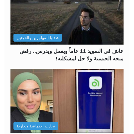
قضايا المهاجرين واللاجئين
عاش في السويد 11 عاماً ويعمل ويدرس.. رفض
منحه الجنسية ولا حل لمشكلته!
تجارب اجتماعية وتجارية