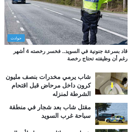
ت
س
ا
ا
ل
ب
ي
ق
حوادث
ة
ة
قاد بسرعة جنونية في السويد.. فخسر رخصته 4 أشهر
رغم أن وظيفته تحتاج رخصة
شاب يرمي مخدرات بنصف مليون
كرون داخل مرحاض قبل اقتحام
الشرطة لمنزله
مقتل شاب بعد شجار في منطقة
سباحة غرب السويد