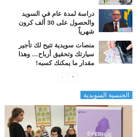
دراسة لمدة عام في السويد
والحصول على 30 ألف كرون
شهرياً
منصات سويدية تتيح لك تأجير
سيارتك وتحقيق أرباح… وهذا
مقدار ما يمكنك كسبه!
ا
ا
ل
ل
الجنسية السويدية
ص
ص
ف
ف
ح
ح
ة
ة
ا
ا
ل
ل