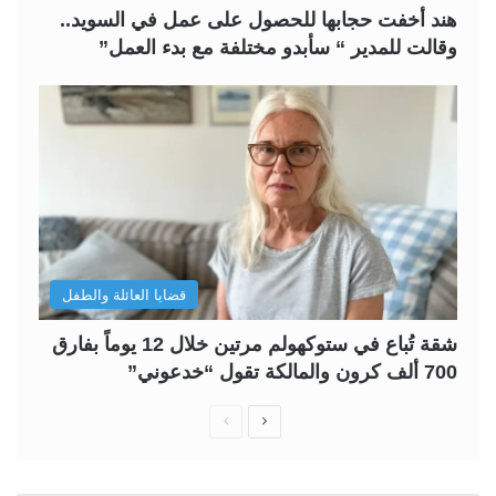
هند أخفت حجابها للحصول على عمل في السويد..
وقالت للمدير “ سأبدو مختلفة مع بدء العمل”
قضايا العائلة والطفل
شقة تُباع في ستوكهولم مرتين خلال 12 يوماً بفارق
700 ألف كرون والمالكة تقول “خدعوني”
ا
ا
ل
ل
ص
ص