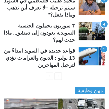
محمد طبيب فلسطيني في السويد
ة
ة
سيتم ترحيله “لا نعرف أين نذهب
وماذا نفعل؟”
7 سوريون يحملون الجنسية
السويدية يعودون إلى دمشق.. ماذا
حدث لهم؟
قواعد جديدة في السويد ابتداءً من
13 يوليو : الديون والغرامات تؤدي
لترحيل المهاجرين
ا
ا
ل
ل
مهن وظيفية
ص
ص
ف
ف
ح
ح