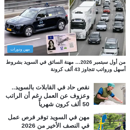
ة
ة
ا
ا
ل
ل
ت
س
ا
ا
ل
ب
مهن ودورات
ي
ق
ة
ة
من أول سبتمبر 2026… مهنة السائق في السويد بشروط
أسهل ورواتب تتجاوز 43 ألف كرونة
نقص حاد في القابلات بالسويد..
وعزوف عن العمل رغم أن الراتب
50 ألف كرون شهرياً
مهن في السويد توفر فرص عمل
في النصف الأخير من 2026