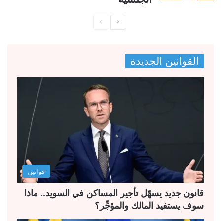
ا
ا
ل
ل
ص
ص
القوانين الجديدة
ف
ف
ح
ح
ة
ة
ا
ا
ل
ل
ت
س
ا
ا
ل
ب
قوانين
ي
ق
ة
ة
قانون جديد يسهّل تأجير المساكن في السويد.. ماذا
سوف يستفيد المالك والمؤجِّر؟