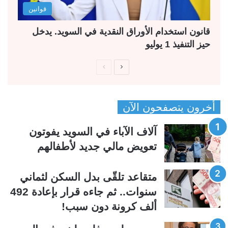
قوانين
قانون استخدام الأوراق النقدية في السويد. يدخل
حيز التنفيذ 1 يوليو
ا
ا
ل
ل
ص
ص
أخرون يتصفحون الآن
ف
ف
ح
ح
آلاف الآباء في السويد يفوتون
ة
ة
تعويض مالي جديد لأطفالهم
ا
ا
ل
ل
متقاعد تلقّى بدل السكن لثماني
ت
س
سنوات.. ثم جاءه قرار بإعادة 492
ا
ا
ألف كرونة دون سبب!
ل
ب
ي
ق