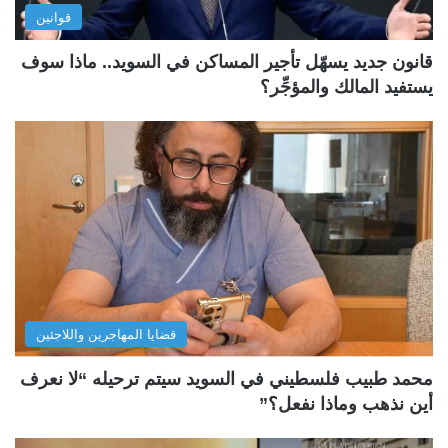
قوانين
قانون جديد يسهّل تأجير المساكن في السويد.. ماذا سوف
يستفيد المالك والمؤجِّر؟
قضايا المهاجرين واللاجئين
محمد طبيب فلسطيني في السويد سيتم ترحيله “لا نعرف
أين نذهب وماذا نفعل؟”