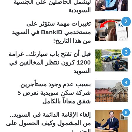
ليشمل الحاصلين على الجنسية
ة
ة
السويدية
ا
ا
ل
ل
تغييرات مهمة ستؤثر على
ت
س
مستخدمي BankID في السويد
ا
ا
من هذا التاريخ!
ل
ب
ي
ق
قبل أن تفتح باب سيارتك.. غرامة
ة
ة
1200 كرون تنتظر المخالفين في
السويد
بسبب عدم وجود مستأجرين
شركة سكن سويدية تعرض 5
شقق مجاناً بالكامل
إلغاء الإقامة الدائمة في السويد..
من المشمول وكيف الحصول على
الجنسية