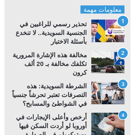
ف
ف
معلومات مهمة
ح
ح
ة
ة
تحذير رسمي للراغبين في
ا
ا
الجنسية السويدية.. لا تنخدع
ل
ل
بأسئلة الاختبار
ت
س
مخالفة هذه الإشارة المرورية
ا
ا
تكلفك مخالفة بـ 20 ألف
ل
ب
كرون
ي
ق
ة
ة
الشرطة السويدية: هذه
التصرفات تعتبر تحرشاً جنسياً
في الشواطئ والمسابح؟
أرخص وأعلى الإيجارات في
أوروبا لو أردت السكن فيها
وستوكهولم في الصدارة