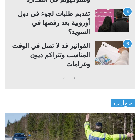
تقديم طلبات لجوء في دول
أوروبية بعد رفضها في
السويد؟
الفواتير قد لا تصل في الوقت
المناسب وتتراكم ديون
وغرامات
ا
ا
ل
ل
ص
ص
حوادت
ف
ف
ح
ح
ة
ة
ا
ا
ل
ل