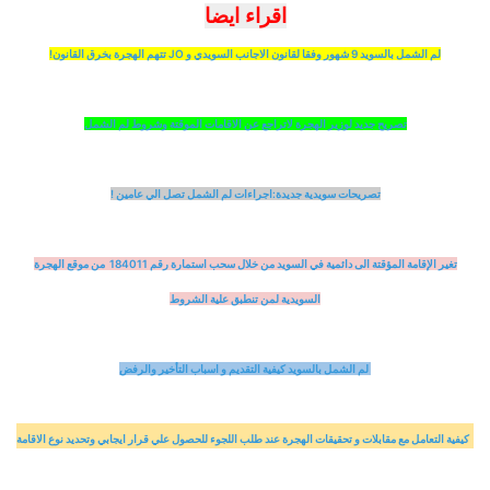
اقراء ايضا
لم الشمل بالسويد 9 شهور وفقا لقانون الاجانب السويدي و JO تتهم الهجرة بخرق القانون!
تصريح جديد لوزير الهجرة لاتراجع عن الاقامات الموقتة وشروط لم الشمل
تصريحات سويدية جديدة:اجراءات لم الشمل تصل الي عامين !
تغير الإقامة المؤقتة الى دائمية في السويد من خلال سحب استمارة رقم 184011 من موقع الهجرة
السويدية لمن تنطبق علية الشروط
لم الشمل بالسويد كيفية التقديم و اسباب التأخير والرفض
كيفية التعامل مع مقابلات و تحقيقات الهجرة عند طلب اللجوء للحصول علي قرار ايجابي وتحديد نوع الاقامة