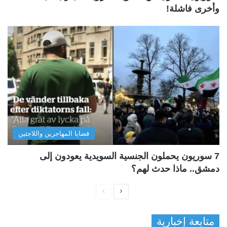
وأخرى فاشلة!
قضايا المهاجرين واللاجئين
7 سوريون يحملون الجنسية السويدية يعودون إلى
دمشق.. ماذا حدث لهم؟
ا
ا
ل
ل
متابعة إخبارية
ص
ص