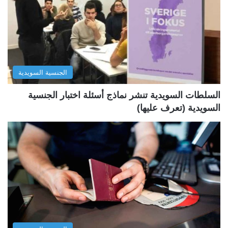
ا
ا
ل
ل
ت
س
ا
ا
ل
ب
الجنسية السويدية
ي
ق
ة
ة
السلطات السويدية تنشر نماذج أسئلة اختبار الجنسية
السويدية (تعرف عليها)