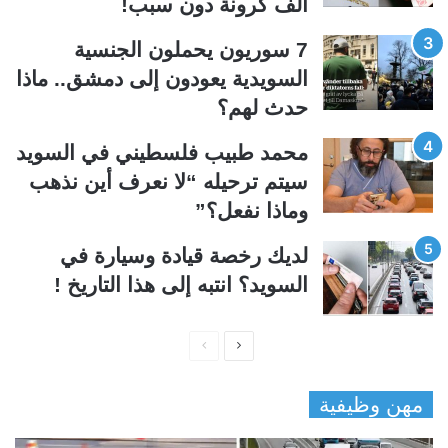
ألف كرونة دون سبب!
ل
ب
ي
ق
7 سوريون يحملون الجنسية
ة
ة
السويدية يعودون إلى دمشق.. ماذا
حدث لهم؟
محمد طبيب فلسطيني في السويد
سيتم ترحيله “لا نعرف أين نذهب
وماذا نفعل؟”
لديك رخصة قيادة وسيارة في
السويد؟ انتبه إلى هذا التاريخ !
ا
ا
ل
ل
مهن وظيفية
ص
ص
ف
ف