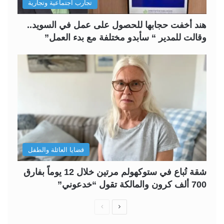
تجارب اجتماعية وتجارية
هند أخفت حجابها للحصول على عمل في السويد..
وقالت للمدير “ سأبدو مختلفة مع بدء العمل”
قضايا العائلة والطفل
شقة تُباع في ستوكهولم مرتين خلال 12 يوماً بفارق
700 ألف كرون والمالكة تقول “خدعوني”
ا
ا
ل
ل