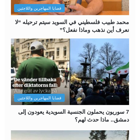
ل
ب
قضايا المهاجرين واللاجئين
ي
ق
ة
ة
محمد طبيب فلسطيني في السويد سيتم ترحيله “لا
نعرف أين نذهب وماذا نفعل؟”
قضايا المهاجرين واللاجئين
7 سوريون يحملون الجنسية السويدية يعودون إلى
دمشق.. ماذا حدث لهم؟