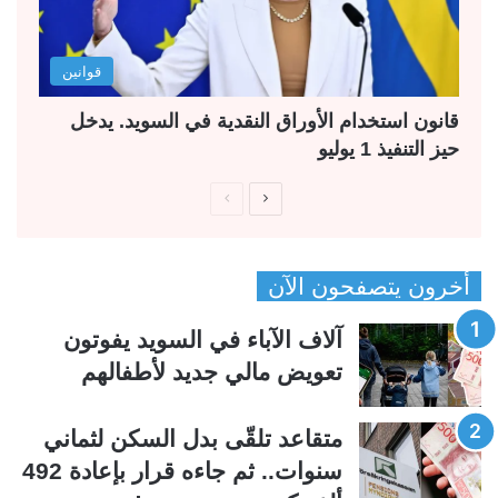
قوانين
قانون استخدام الأوراق النقدية في السويد. يدخل
حيز التنفيذ 1 يوليو
ا
ا
ل
ل
ص
ص
أخرون يتصفحون الآن
ف
ف
ح
ح
آلاف الآباء في السويد يفوتون
ة
ة
تعويض مالي جديد لأطفالهم
ا
ا
ل
ل
متقاعد تلقّى بدل السكن لثماني
ت
س
سنوات.. ثم جاءه قرار بإعادة 492
ا
ا