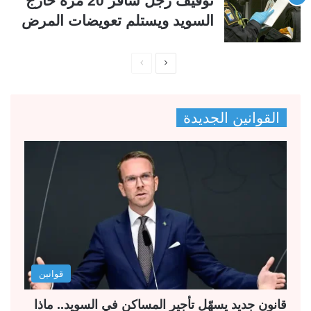
توقيف رجل سافر 20 مرة خارج
السويد ويستلم تعويضات المرض
ا
ا
ل
ل
ص
ص
القوانين الجديدة
ف
ف
ح
ح
ة
ة
ا
ا
ل
ل
ت
س
ا
ا
ل
ب
قوانين
ي
ق
ة
ة
قانون جديد يسهّل تأجير المساكن في السويد.. ماذا