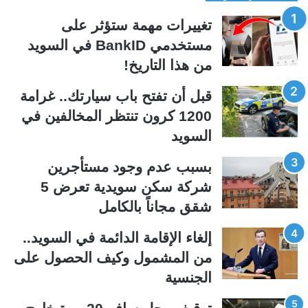
ف
ف
تغييرات مهمة ستؤثر على
ح
ح
مستخدمي BankID في السويد
ة
ة
من هذا التاريخ!
ا
ا
ل
ل
قبل أن تفتح باب سيارتك.. غرامة
ت
س
1200 كرون تنتظر المخالفين في
ا
ا
السويد
ل
ب
ي
ق
بسبب عدم وجود مستأجرين
ة
ة
شركة سكن سويدية تعرض 5
شقق مجاناً بالكامل
إلغاء الإقامة الدائمة في السويد..
من المشمول وكيف الحصول على
الجنسية