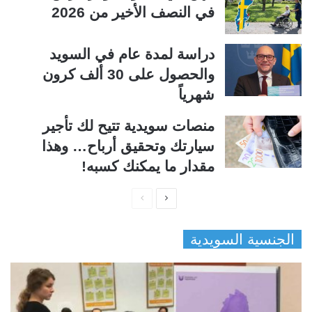
في النصف الأخير من 2026
دراسة لمدة عام في السويد
والحصول على 30 ألف كرون
شهرياً
منصات سويدية تتيح لك تأجير
سيارتك وتحقيق أرباح… وهذا
مقدار ما يمكنك كسبه!
ا
ا
ل
ل
الجنسية السويدية
ص
ص
ف
ف
ح
ح
ة
ة