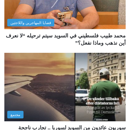
قضايا المهاجرين واللاجئين
محمد طبيب فلسطيني في السويد سيتم ترحيله “لا نعرف
أين نذهب وماذا نفعل؟”
مجتمع
سوريون عائدون من السويد لسوريا .. تجارب ناجحة