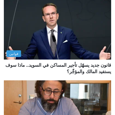
قوانين
قانون جديد يسهّل تأجير المساكن في السويد.. ماذا سوف
يستفيد المالك والمؤجِّر؟