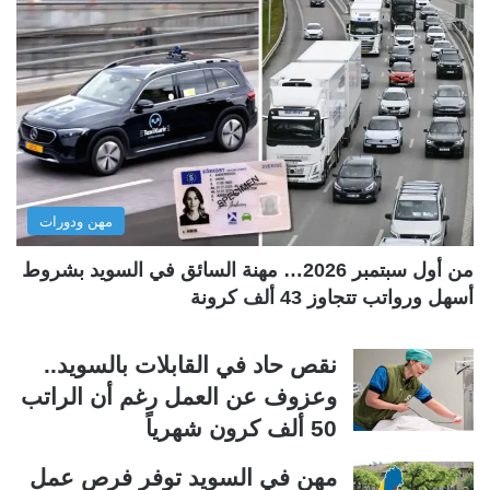
ح
ح
ة
ة
ا
ا
ل
ل
ت
س
ا
ا
ل
ب
مهن ودورات
ي
ق
ة
ة
من أول سبتمبر 2026… مهنة السائق في السويد بشروط
أسهل ورواتب تتجاوز 43 ألف كرونة
نقص حاد في القابلات بالسويد..
وعزوف عن العمل رغم أن الراتب
50 ألف كرون شهرياً
مهن في السويد توفر فرص عمل